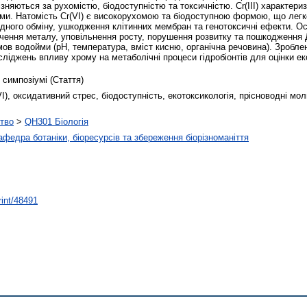
ідрізняються за рухомістю, біодоступністю та токсичністю. Cr(III) характе
ми. Натомість Cr(VI) є високорухомою та біодоступною формою, що легко 
ідного обміну, ушкодження клітинних мембран та генотоксичні ефекти. Ос
пичення металу, уповільнення росту, порушення розвитку та пошкодження
мов водойми (pH, температура, вміст кисню, органічна речовина). Зробле
сліджень впливу хрому на метаболічні процеси гідробіонтів для оцінки ек
 симпозіумі (Стаття)
I), оксидативний стрес, біодоступність, екотоксикологія, прісноводні мол
тво
>
QH301 Біологія
афедра ботаніки, біоресурсів та збереження біорізноманіття
rint/48491