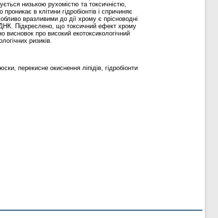
ризується низькою рухомістю та токсичністю,
проникає в клітини гідробіонтів і спричиняє
обливо вразливими до дії хрому є прісноводні
 ДНК. Підкреслено, що токсичний ефект хрому
но висновок про високий екотоксикологічний
ологічних ризиків.
юски, перекисне окиснення ліпідів, гідробіонти