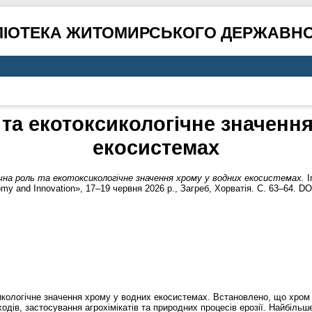
ЛІОТЕКА ЖИТОМИРСЬКОГО ДЕРЖАВНО
 та екотоксикологічне значенн
екосистемах
ічна роль та екотоксикологічне значення хрому у водних екосистемах.
I
y and Innovation», 17–19 червня 2026 р., Загреб, Хорватія. С. 63–64. DO
ксикологічне значення хрому у водних екосистемах. Встановлено, що хро
ходів, застосування агрохімікатів та природних процесів ерозії. Найбіль