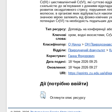
Cr(III) і шестивалентний Cr(VI), які суттєво в
схильністю до зв’язування з донними відклада
розвиток оксидативного стресу, порушення ліп
молюски, в організмі яких відбувається нако
значною мірою залежить від фізико-хімічних у
потенціал Cr(VI) та необхідність подальших до
Тип ресурсу:
Доповідь на конференції або
Ключові
хром, водні екосистеми, Cr(V
слова:
Класифікатор:
Q Наука
>
QH Природознавс
Відділи:
Природничий факультет
>
К
Користувач:
Ганна Федорович
Дата подачі:
18 Черв 2026 09:25
Оновлення:
18 Черв 2026 09:27
URI:
https://eprints.zu.edu.ua/id/ep
Дії ​​(потрібно ввійти)
Оглянути опис ресурсу