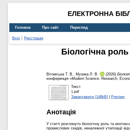
ЕЛЕКТРОННА БІБ
Головна
Про сайт
Перегляд
Вхід
Реєстрація
Біологічна роль
Вітомська Т. В.
,
Музика Л. В.
(2026)
Біолог
конференція «Modern Science: Research, Econom
Текст
1.pdf
Завантажити (148kB)
|
Preview
Анотація
У статті розглянуто біологічну роль та екото
промислових скидів, неналежної утилізації від