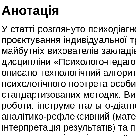
Анотація
У статті розглянуто психодіагн
проєктування індивідуальної т
майбутніх вихователів закладі
дисципліни «Психолого-педагог
описано технологічний алгори
психологічного портрета особис
стандартизованих методик. Ви
роботи: інструментально-діагн
аналітико-рефлексивний (мате
інтерпретація результатів) та