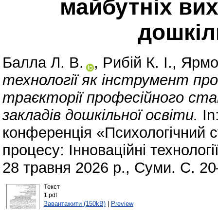
майбутніх вих
дошкіл
Балла Л. В.
,
Рибій К. І.
,
Ярмо
технології як інструмент про
траєкторії професійного ста
закладів дошкільної освіти.
In
конференція «Психологічний су
процесу: Інноваційні технологі
28 травня 2026 р., Суми. С. 20
Текст
1.pdf
Завантажити (150kB)
|
Preview