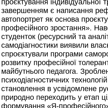
проєктування індивідуальної тр
завершенням є написання реф
автопортрет як основа проєкту
професійного зростання». Нав
студенток (ресурсний та аналіт
самодіагностики виявили власн
спроєктували програми саморо
розвитку професійної толерантн
майбутнього педагога. Зробле
психодіагностичних технологі
становлення в усвідомлене ру
природно переходить у етап ц
формування «Я-професійного