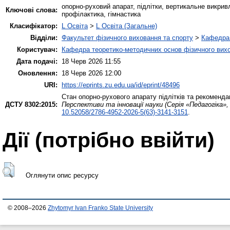
опорно-руховий апарат, підлітки, вертикальне викривл
Ключові слова:
профілактика, гімнастика
Класифікатор:
L Освіта
>
L Освіта (Загальне)
Відділи:
Факультет фізичного виховання та спорту
>
Кафедра 
Користувач:
Кафедра теоретико-методичних основ фізичного вихо
Дата подачі:
18 Черв 2026 11:55
Оновлення:
18 Черв 2026 12:00
URI:
https://eprints.zu.edu.ua/id/eprint/48496
Стан опорно-рухового апарату підлітків та рекомендац
ДСТУ 8302:2015:
Перспективи та інновації науки (Серія «Педагогіка»,
10.52058/2786-4952-2026-5(63)-3141-3151
.
Дії ​​(потрібно ввійти)
Оглянути опис ресурсу
© 2008–2026
Zhytomyr Ivan Franko State University