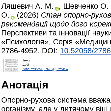
Ляшевич А. М.
,
Шевченко О. 
О.
(2026)
Стан опорно-рухов
рекомендації щодо його корек
Перспективи та інновації науки
«Психологія», Серія «Медицин
2786-4952. DOI:
10.52058/2786
Текст
1.pdf
Завантажити (576kB)
|
Preview
Анотація
Опорно-рухова система вважає
організму, але у дитячому віц