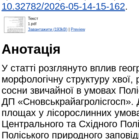
10.32782/2026-05-14-15-162
.
Текст
1.pdf
Завантажити (193kB)
|
Preview
Анотація
У статті розглянуто вплив гео
морфологічну структуру хвої, р
сосни звичайної в умовах Полі
ДП «Сновськрайагролісгосп».
площах у лісорослинних умова
Центрального та Східного Пол
Поліського природного запові