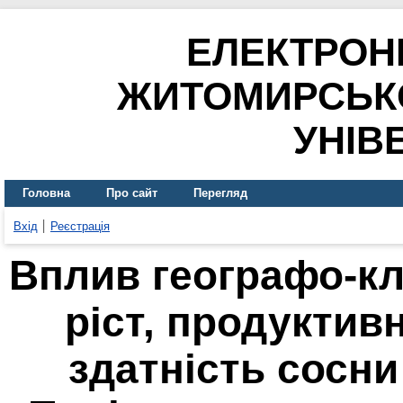
ЕЛЕКТРОН
ЖИТОМИРСЬК
УНІВ
Головна
Про сайт
Перегляд
Вхід
Реєстрація
Вплив географо-кл
ріст, продуктив
здатність сосни