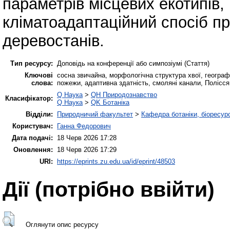
параметрів місцевих екотипів,
кліматоадаптаційний спосіб п
деревостанів.
Тип ресурсу:
Доповідь на конференції або симпозіумі (Стаття)
Ключові
сосна звичайна, морфологічна структура хвої, географ
слова:
пожежи, адаптивна здатність, смоляні канали, Полісся
Q Наука
>
QH Природознавство
Класифікатор:
Q Наука
>
QK Ботаніка
Відділи:
Природничий факультет
>
Кафедра ботаніки, біоресурс
Користувач:
Ганна Федорович
Дата подачі:
18 Черв 2026 17:28
Оновлення:
18 Черв 2026 17:29
URI:
https://eprints.zu.edu.ua/id/eprint/48503
Дії ​​(потрібно ввійти)
Оглянути опис ресурсу