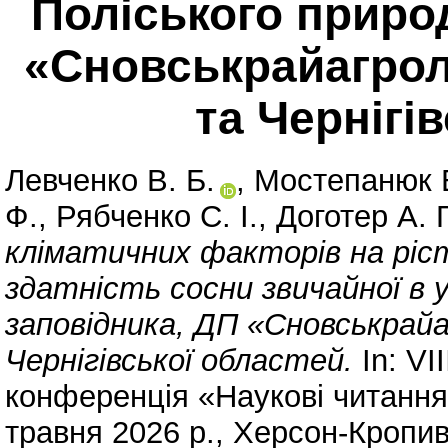
Поліського приро
«Сновськрайагрол
та Чернігі
Левченко В. Б.
,
Мостепанюк В
Ф.
,
Рябченко С. І.
,
Доготер А. Г
кліматичних факторів на ріс
здатність сосни звичайної в 
заповідника, ДП «Сновськрай
Чернігівської областей.
In: VІ
конференція «Наукові читання
травня 2026 р., Херсон-Кропив