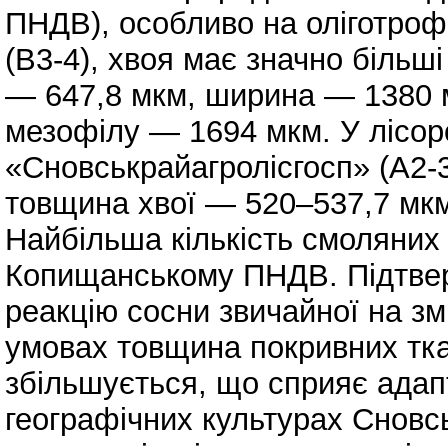
ПНДВ), особливо на оліготро
(В3-4), хвоя має значно більш
— 647,8 мкм, ширина — 1380 
мезофілу — 1694 мкм. У лісо
«Сновськрайагролісгосп» (А2-3
товщина хвої — 520–537,7 мк
Найбільша кількість смоляних 
Копищанському ПНДВ. Підтвер
реакцію сосни звичайної на зм
умовах товщина покривних тка
збільшується, що сприяє адапт
географічних культурах Сновс