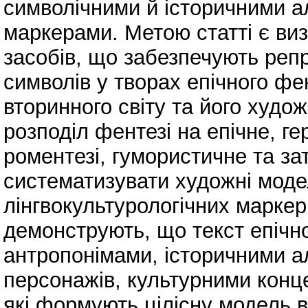
символічними й історичними а
маркерами. Метою статті є ви
засобів, що забезпечують репр
символів у творах епічного фент
вторинного світу та його худож
розподіл фентезі на епічне, ге
роментезі, гумористичне та з
систематизувати художні модел
лінгвокультурологічних маркер
демонструють, що текст епічн
антропонімами, історичними а
персонажів, культурними конц
які формують цілісну модель в