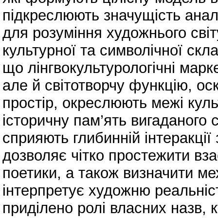
підкреслюють значущість аналі
для розуміння художнього світ
культурної та символічної скл
що лінгвокультурологічні марк
але й світотворчу функцію, ос
простір, окреслюють межі кул
історичну пам’ять вигаданого с
сприяють глибинній інтеракції 
дозволяє чітко простежити вза
поетики, а також визначити ме
інтерпретує художню реальніст
приділено ролі власних назв, к