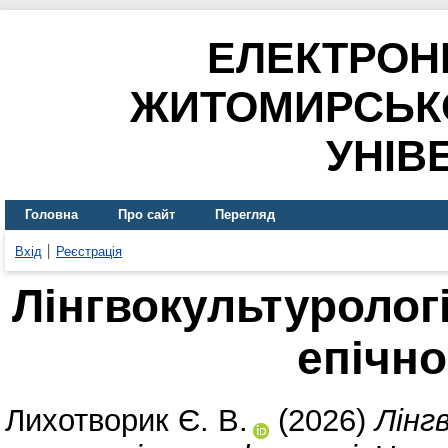
ЕЛЕКТРОН
ЖИТОМИРСЬК
УНІВ
Головна
Про сайт
Перегляд
Вхід
Реєстрація
Лінгвокультуролог
епічно
Лихотворик Є. В.
(2026)
Лінг