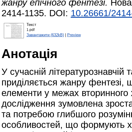
жанру епічного фентезі.
Нова 
2414-1135. DOI:
10.26661/2414
Текст
1.pdf
Завантажити (632kB)
|
Preview
Анотація
У сучасній літературознавчій т
приділяється жанру фентезі, щ
елементи у межах вторинного х
дослідження зумовлена зроста
та потребою глибшого розумінн
особливостей, що формують ху