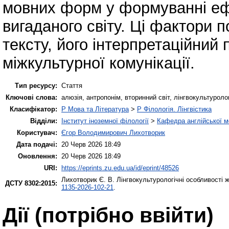
мовних форм у формуванні ефе
вигаданого світу. Ці фактори 
тексту, його інтерпретаційний
міжкультурної комунікації.
Тип ресурсу:
Стаття
Ключові слова:
алюзія, антропонім, вторинний світ, лінгвокультуроло
Класифікатор:
P Мова та Література
>
P Філологія. Лінгвістика
Відділи:
Інститут іноземної філології
>
Кафедра англійської мо
Користувач:
Єгор Володимирович Лихотворик
Дата подачі:
20 Черв 2026 18:49
Оновлення:
20 Черв 2026 18:49
URI:
https://eprints.zu.edu.ua/id/eprint/48526
Лихотворик Є. В.
Лінгвокультурологічні особливості 
ДСТУ 8302:2015:
1135-2026-102-21
.
Дії ​​(потрібно ввійти)