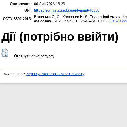
Оновлення:
06 Лип 2026 16:23
URI:
https://eprints.zu.edu.ua/id/eprint/48538
Вітвицька С. С.
,
Колесник Н. Є.
Педагогічні умови фо
ДСТУ 8302:2015:
та освіти
. 2026. № 47. С. 2897–2910. DOI:
10.52058/
Дії ​​(потрібно ввійти)
Оглянути опис ресурсу
© 2008–2026
Zhytomyr Ivan Franko State University