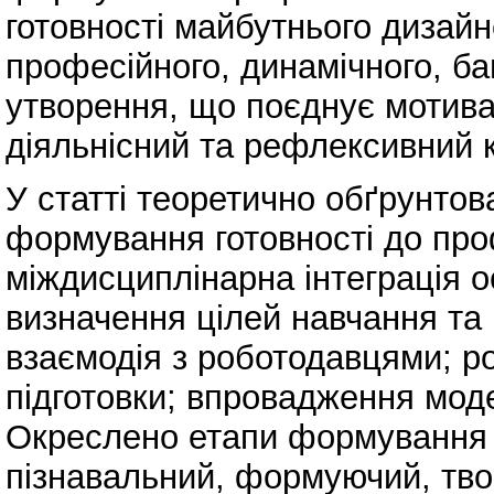
готовності майбутнього дизайн
професійного, динамічного, ба
утворення, що поєднує мотивац
діяльнісний та рефлексивний 
У статті теоретично обґрунтов
формування готовності до проф
міждисциплінарна інтеграція ос
визначення цілей навчання та 
взаємодія з роботодавцями; р
підготовки; впровадження моде
Окреслено етапи формування г
пізнавальний, формуючий, тво