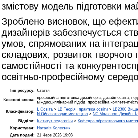
змістову модель підготовки ма
Зроблено висновок, що ефекти
дизайнерів забезпечується ст
умов, спрямованих на інтеграц
складових, розвиток творчого 
самостійності та конкурентос
освітньо-професійному середо
Тип ресурсу:
Стаття
професійна підготовка дизайнерів, дизайн-освіта, педа
Ключові слова:
міждисциплінарний підхід, професійна компетентність
L Освіта
>
LB Теорія і практика освіти
>
LB2300 Вища 
Класифікатор:
N Образотворче мистецтво
>
NC Малюнок. Дизайн. І
Відділи:
Інститут педагогіки
>
Кафедра образотворчого мистец
Користувач:
Наталія Колесник
Дата подачі:
21 Черв 2026 19:03