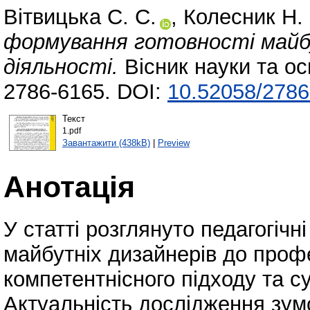
Вітвицька С. С.
,
Колесник Н. 
формування готовності майбу
діяльності.
Вісник науки та ос
2786-6165. DOI:
10.52058/2786
Текст
1.pdf
Завантажити (438kB)
|
Preview
Анотація
У статті розглянуто педагогіч
майбутніх дизайнерів до профе
компетентнісного підходу та с
Актуальність дослідження зум