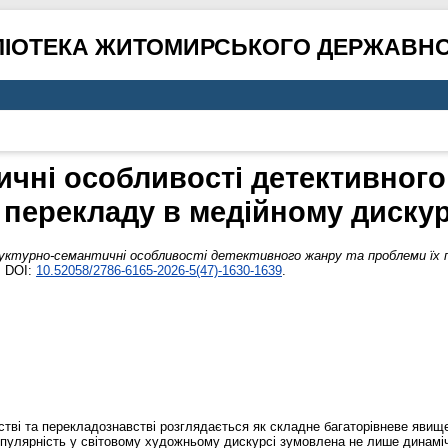
ЛІОТЕКА ЖИТОМИРСЬКОГО ДЕРЖАВНО
ичні особливості детективного
х перекладу в медійному дискур
ктурно-семантичні особливості детективного жанру та проблеми їх пе
. DOI:
10.52058/2786-6165-2026-5(47)-1630-1639
.
тві та перекладознавстві розглядається як складне багаторівневе явище
 популярність у світовому художньому дискурсі зумовлена не лише динамі