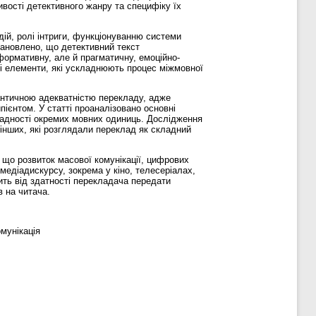
ивості детективного жанру та специфіку їх
дій, ролі інтриги, функціонуванню системи
тановлено, що детективний текст
формативну, але й прагматичну, емоційно-
ні елементи, які ускладнюють процес міжмовної
античною адекватністю перекладу, адже
ієнтом. У статті проаналізовано основні
кладності окремих мовних одиниць. Дослідження
 інших, які розглядали переклад як складний
що розвиток масової комунікації, цифрових
едіадискурсу, зокрема у кіно, телесеріалах,
ть від здатності перекладача передати
в на читача.
мунікація