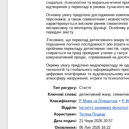
соціальні, психологічні та морально-етичні пр
відтворення у перекладі в умовах сучасного м
Основну увагу приділено дослідженню композиці
персонажів, а також символічним і мовностилі
характеризується високим рівнем семантичної 
експресивну та імпліцитну функції. Особливу р
передачі змісту.
З’ясовано, що переклад детективного жанру п
порушення логічної послідовності або втрата 
проблеми перекладу детективних текстів, сере
спирається на праці провідних учених у галузі
комунікативний процес, спрямований на досягн
Окрему увагу приділено медіаперекладу як од
технологій та глобального інформаційного про
цифрових платформах та аудіовізуальному кон
атмосферу напруження, інтриги та психологічн
Тип ресурсу:
Стаття
Ключові слова:
детективний жанр, семантика
Класифікатор:
P Мова та Література
>
P Фі
Відділи:
Інститут іноземної філології
Користувач:
Тетяна Пушкар
Дата подачі:
21 Черв 2026 20:57
Оновлення:
06 Лип 2026 16:22