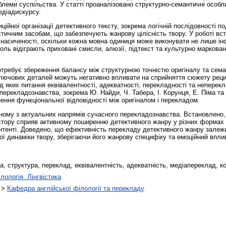
облеми суспільства. У статті проаналізовано структурно-семантичні особл
едіадискурсу.
йної організації детективного тексту, зокрема логічній послідовності по
стичним засобам, що забезпечують жанрову цілісність твору. У роботі вс
насиченості, оскільки кожна мовна одиниця може виконувати не лише ін
оль відіграють приховані смисли, алюзії, підтекст та культурно маркова
отребує збереження балансу між структурною точністю оригіналу та сем
ключових деталей можуть негативно впливати на сприйняття сюжету рецип
д яких питання еквівалентності, адекватності, перекладності та непере
 перекладознавства, зокрема Ю. Найди, Ч. Табера, І. Корунця, Е. Піма та
ення функціональної відповідності між оригіналом і перекладом.
ному з актуальних напрямів сучасного перекладознавства. Встановлено, 
стору сприяв активному поширенню детективного жанру у різних формах м
тенті. Доведено, що ефективність перекладу детективного жанру залежи
ої динаміки твору, зберігаючи його жанрову специфіку та емоційний впли
, структура, переклад, еквівалентність, адекватність, медіапереклад, ко
лологія. Лінгвістика
>
Кафедра англійської філології та перекладу