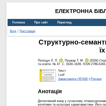
ЕЛЕКТРОННА БІБ
Головна
Про сайт
Перегляд
Вхід
Реєстрація
Структурно-семант
ї
Поліщук Л. П.
,
Пушкар Т. М.
(2026)
Стру
та освіти. № 47. С. 1630–1639. ISSN 2786-6165
Текст
1.pdf
Завантажити (357kB)
|
Preview
Анотація
Детективний жанр у сучасному літературознавс
когнітивні та культурні характеристики. Його