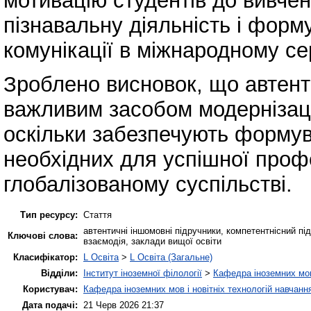
мотивацію студентів до вивчен
пізнавальну діяльність і форм
комунікації в міжнародному с
Зроблено висновок, що автент
важливим засобом модернізації
оскільки забезпечують формув
необхідних для успішної профе
глобалізованому суспільстві.
Тип ресурсу:
Стаття
автентичні іншомовні підручники, компетентнісний пі
Ключові слова:
взаємодія, заклади вищої освіти
Класифікатор:
L Освіта
>
L Освіта (Загальне)
Відділи:
Інститут іноземної філології
>
Кафедра іноземних мов 
Користувач:
Кафедра іноземних мов і новітніх технологій навчанн
Дата подачі:
21 Черв 2026 21:37