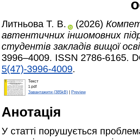
о
Литньова Т. В.
(2026)
Компет
автентичних іншомовних підру
студентів закладів вищої осв
3996–4009. ISSN 2786-6165. D
5(47)-3996-4009
.
Текст
1.pdf
Завантажити (385kB)
|
Preview
Анотація
У статті порушується проблем