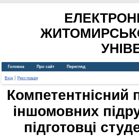
ЕЛЕКТРОН
ЖИТОМИРСЬК
УНІВ
Головна
Про сайт
Перегляд
Вхід
Реєстрація
Компетентнісний 
іншомовних підру
підготовці студ