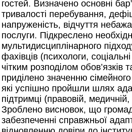
гостей. Визначено основні бар
тривалості перебування, дефіц
напруженість, відчуття небажа
послуги. Підкреслено необхідн
мультидисциплінарного підход
фахівців (психологи, соціальні 
чітким розподілом обов’язків 
приділено значенню сімейного
які успішно пройшли шлях адап
підтримці (правовій, медичній,
Зроблено висновок, що громад
забезпеченні справжньої адапт
відновленню довіри до інстит