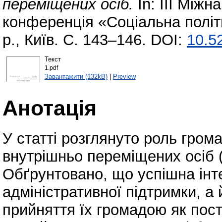
переміщених осіб.
In: ІІІ Між
конференція «Соціальна політи
р., Київ. С. 143–146. DOI:
10.5
Текст
1.pdf
Завантажити (132kB)
|
Preview
Анотація
У статті розглянуто роль гром
внутрішньо переміщених осіб 
Обґрунтовано, що успішна інт
адміністративної підтримки, а 
прийняття їх громадою як пос