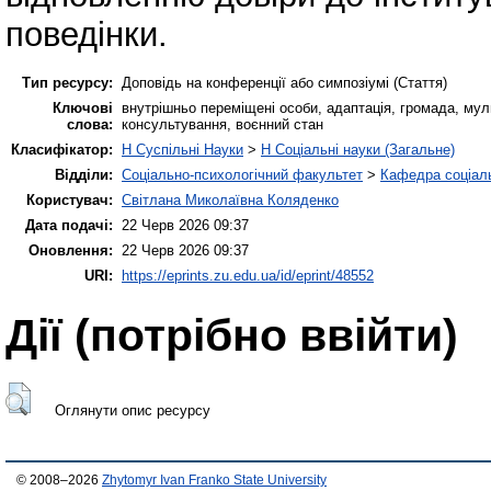
поведінки.
Тип ресурсу:
Доповідь на конференції або симпозіумі (Стаття)
Ключові
внутрішньо переміщені особи, адаптація, громада, муль
слова:
консультування, воєнний стан
Класифікатор:
H Суспільні Науки
>
H Соціальні науки (Загальне)
Відділи:
Соціально-психологічний факультет
>
Кафедра соціаль
Користувач:
Світлана Миколаївна Коляденко
Дата подачі:
22 Черв 2026 09:37
Оновлення:
22 Черв 2026 09:37
URI:
https://eprints.zu.edu.ua/id/eprint/48552
Дії ​​(потрібно ввійти)
Оглянути опис ресурсу
© 2008–2026
Zhytomyr Ivan Franko State University