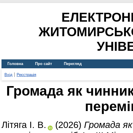
ЕЛЕКТРОН
ЖИТОМИРСЬК
УНІВ
Головна
Про сайт
Перегляд
Вхід
Реєстрація
Громада як чинник
перемі
Літяга І. В.
(2026)
Громада як