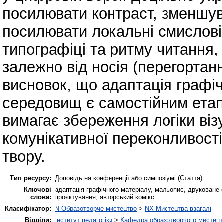
посилювати контраст, зменшув
посилювати локальні смислові
типографіці та ритму читання
залежно від носія (перегортанн
висновок, що адаптація графі
середовищ є самостійним етап
вимагає збереження логіки візу
комунікативної переконливості
твору.
Тип ресурсу:
Доповідь на конференції або симпозіумі (Стаття)
Ключові
адаптація графічного матеріалу, мальопис, друковане
слова:
проєктування, авторський комікс
Класифікатор:
N Образотворче мистецтво
>
NX Мистецтва взагалі
Відділи:
Інститут педагогіки
>
Кафедра образотворчого мистецт