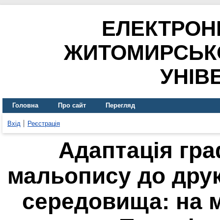
ЕЛЕКТРОН
ЖИТОМИРСЬК
УНІВ
Головна
Про сайт
Перегляд
Вхід
Реєстрація
Адаптація гра
мальопису до дру
середовища: на м