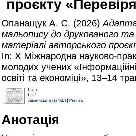
проєкту «Перевір
Опанащук А. С.
(2026)
Адапта
мальопису до друкованого та
матеріалі авторського проєк
In: Х Міжнародна науково-прак
молодих учених «Інформаційні 
освіті та економіці», 13–14 тра
Текст
1.pdf
Завантажити (174kB)
|
Preview
Анотація