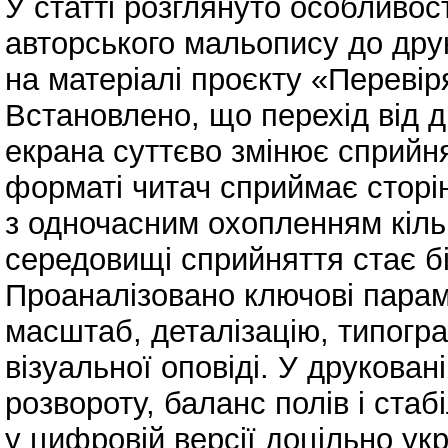
У статті розглянуто особливос
авторського мальопису до др
на матеріалі проєкту «Переві
Встановлено, що перехід від 
екрана суттєво змінює сприйн
форматі читач сприймає сторі
з одночасним охопленням кільк
середовищі сприйняття стає 
Проаналізовано ключові парам
масштаб, деталізацію, типогра
візуальної оповіді. У друковані
розвороту, баланс полів і стаб
у цифровій версії доцільно ук