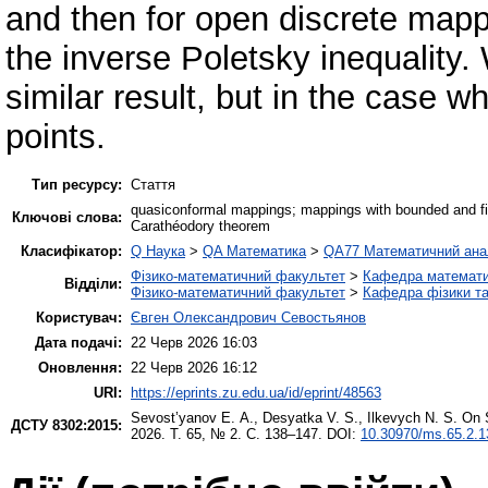
and then for open discrete mappi
the inverse Poletsky inequality.
similar result, but in the case 
points.
Тип ресурсу:
Стаття
quasiconformal mappings; mappings with bounded and fini
Ключові слова:
Carathéodory theorem
Класифікатор:
Q Наука
>
QA Математика
>
QA77 Математичний ана
Фізико-математичний факультет
>
Кафедра математич
Відділи:
Фізико-математичний факультет
>
Кафедра фізики та
Користувач:
Євген Олександрович Севостьянов
Дата подачі:
22 Черв 2026 16:03
Оновлення:
22 Черв 2026 16:12
URI:
https://eprints.zu.edu.ua/id/eprint/48563
Sevost’yanov Е. А.
,
Desyatka V. S.
,
Ilkevych N. S.
On S
ДСТУ 8302:2015:
2026. Т. 65, № 2. С. 138–147. DOI:
10.30970/ms.65.2.1