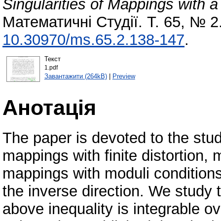
Singularities of Mappings with 
Математичні Студії. Т. 65, № 2
10.30970/ms.65.2.138-147
.
Текст
1.pdf
Завантажити (264kB)
|
Preview
Анотація
The paper is devoted to the stu
mappings with finite distortion, 
mappings with moduli conditions 
the inverse direction. We study
above inequality is integrable o