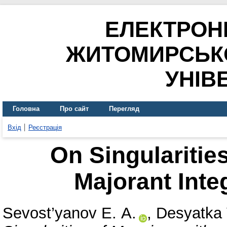
ЕЛЕКТРОН
ЖИТОМИРСЬК
УНІВ
Головна
Про сайт
Перегляд
Вхід
Реєстрація
On Singularitie
Majorant Inte
Sevost’yanov Е. А.
,
Desyatka 