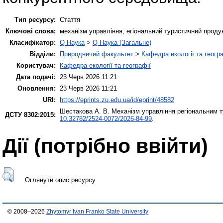
Тип ресурсу:
Стаття
Ключові слова:
механізм управління, егіональний туристичний продук
Класифікатор:
Q Наука
>
Q Наука (Загальне)
Відділи:
Природничий факультет
>
Кафедра екології та геогр
Користувач:
Кафедра екології та географії
Дата подачі:
23 Черв 2026 11:21
Оновлення:
23 Черв 2026 11:21
URI:
https://eprints.zu.edu.ua/id/eprint/48582
Шестакова А. В.
Механізм управління регіональним 
ДСТУ 8302:2015:
10.32782/2524-0072/2026-84-99
.
Дії ​​(потрібно ввійти)
Оглянути опис ресурсу
© 2008–2026
Zhytomyr Ivan Franko State University