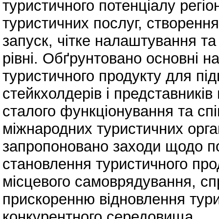
туристичного потенціалу регіон
туристичних послуг, створення
запуск, чітке налаштування т
рівні. Обґрунтовано основні н
туристичного продукту для пі
стейкхолдерів і представникі
сталого функціонування та спі
міжнародних туристичних орга
запропоновано заходи щодо по
становлення туристичного проду
місцевого самоврядування, сп
прискоренню відновлення тур
конкурентного середовища.