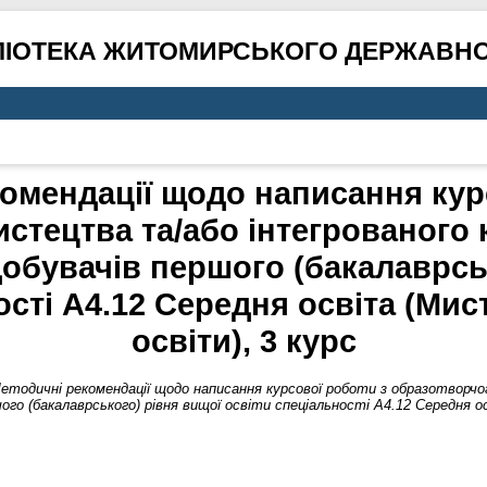
ЛІОТЕКА ЖИТОМИРСЬКОГО ДЕРЖАВНО
омендації щодо написання кур
стецтва та/або інтегрованого
добувачів першого (бакалаврсь
ості А4.12 Середня освіта (Мис
освіти), 3 курс
етодичні рекомендації щодо написання курсової роботи з образотворч
го (бакалаврського) рівня вищої освіти спеціальності А4.12 Середня о