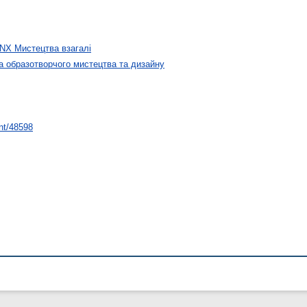
NX Мистецтва взагалі
 образотворчого мистецтва та дизайну
int/48598