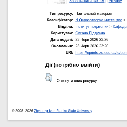
Завантажити (391kB)
|
Preview
Тип ресурсу:
Навчальний матеріал
Класифікатор:
N Образотворче мистецтво
>
Відділи:
Інститут педагогіки
>
Кафедра
Користувач:
Оксана Піддубна
Дата подачі:
23 Черв 2026 23:26
Оновлення:
23 Черв 2026 23:26
URI:
https://eprints.zu.edu.ua/id/epr
Дії ​​(потрібно ввійти)
Оглянути опис ресурсу
© 2008–2026
Zhytomyr Ivan Franko State University