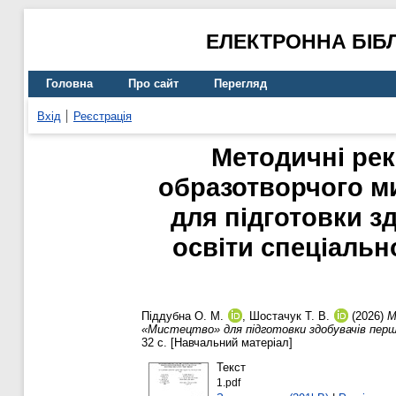
ЕЛЕКТРОННА БІБ
Головна
Про сайт
Перегляд
Вхід
Реєстрація
Методичні рек
образотворчого ми
для підготовки з
освіти спеціальн
Піддубна О. М.
,
Шостачук Т. В.
(2026)
М
«Мистецтво» для підготовки здобувачів першо
32 с. [Навчальний матеріал]
Текст
1.pdf