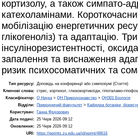
кортизолу, а також симпато-ад
катехоламінами. Короткочасни
мобілізацію енергетичних ресур
глікогеноліз) та адаптацію. Т
інсулінорезистентності, оксида
запалення та виснаження адап
ризик психосоматичних та сом
Тип ресурсу:
Доповідь на конференції або симпозіумі (Стаття)
Ключові слова:
стрес, кортизол, глюкокортикоїди, гіпоталамо-гіпофі
Класифікатор:
Q Наука
>
QH Природознавство
>
QH301 Біологія
Відділи:
Природничий факультет
>
Кафедра ботаніки, біоресур
Користувач:
Ганна Федорович
Дата подачі:
25 Черв 2026 09:12
Оновлення:
25 Черв 2026 09:12
URI:
https://eprints.zu.edu.ua/id/eprint/48616