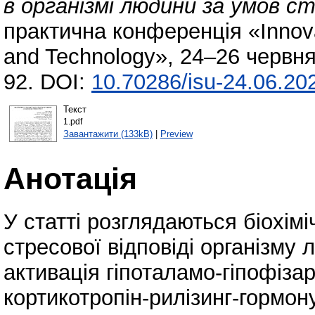
в організмі людини за умов ст
практична конференція «Innova
and Technology», 24–26 червня 
92. DOI:
10.70286/isu-24.06.20
Текст
1.pdf
Завантажити (133kB)
|
Preview
Анотація
У статті розглядаються біохімі
стресової відповіді організму 
активація гіпоталамо-гіпофіза
кортикотропін-рилізинг-гормон