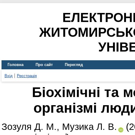
ЕЛЕКТРОН
ЖИТОМИРСЬК
УНІВ
Головна
Про сайт
Перегляд
Вхід
Реєстрація
Біохімічні та 
організмі люд
Зозуля Д. М.
,
Музика Л. В.
(2