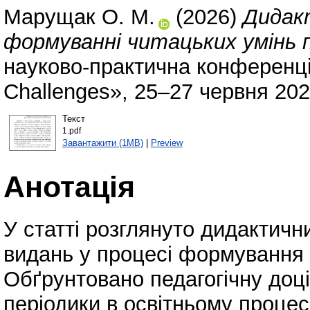
Марущак О. М.
(2026)
Дидакт
формуванні читацьких умінь 
науково-практична конференці
Challenges», 25–27 червня 2026
Текст
1.pdf
Завантажити (1MB)
|
Preview
Анотація
У статті розглянуто дидактичн
видань у процесі формування 
Обґрунтовано педагогічну доці
періодики в освітньому процес