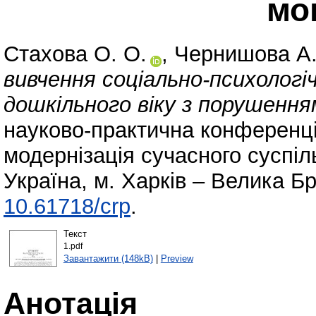
мо
Стахова О. О.
,
Чернишова А.
вивчення соціально-психологі
дошкільного віку з порушення
науково-практична конференц
модернізація сучасного суспіл
Україна, м. Харків – Велика Бр
10.61718/crp
.
Текст
1.pdf
Завантажити (148kB)
|
Preview
Анотація