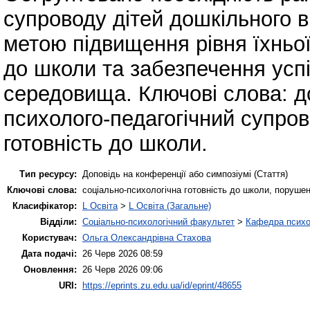
супроводу дітей дошкільного 
метою підвищення рівня їхньої
до школи та забезпечення успі
середовища. Ключові слова: д
психолого-педагогічний супров
готовність до школи.
Тип ресурсу:
Доповідь на конференції або симпозіумі (Стаття)
Ключові слова:
соціально-психологічна готовність до школи, порушен
Класифікатор:
L Освіта
>
L Освіта (Загальне)
Відділи:
Соціально-психологічний факультет
>
Кафедра психол
Користувач:
Ольга Олександрівна Стахова
Дата подачі:
26 Черв 2026 08:59
Оновлення:
26 Черв 2026 09:06
URI:
https://eprints.zu.edu.ua/id/eprint/48655