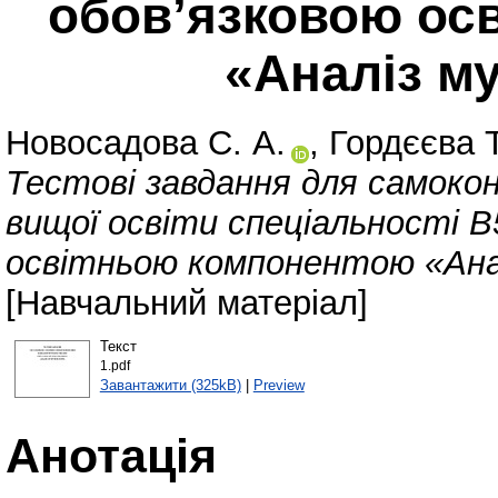
обов’язковою ос
«Аналіз м
Новосадова С. А.
,
Гордєєва Т
Тестові завдання для самоко
вищої освіти спеціальності 
освітньою компонентою «Ана
[Навчальний матеріал]
Текст
1.pdf
Завантажити (325kB)
|
Preview
Анотація