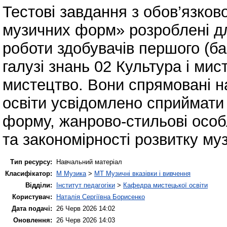
Тестові завдання з обов’язков
музичних форм» розроблені дл
роботи здобувачів першого (ба
галузі знань 02 Культура і ми
мистецтво. Вони спрямовані на
освіти усвідомлено сприймати 
форму, жанрово-стильові особл
та закономірності розвитку му
Тип ресурсу:
Навчальний матеріал
Класифікатор:
M Музика
>
MT Музичні вказівки і вивчення
Відділи:
Інститут педагогіки
>
Кафедра мистецької освіти
Користувач:
Наталія Сергіївна Борисенко
Дата подачі:
26 Черв 2026 14:02
Оновлення:
26 Черв 2026 14:03