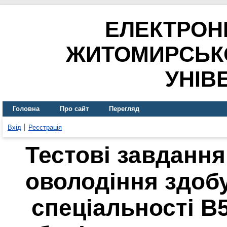
ЕЛЕКТРОН
ЖИТОМИРСЬК
УНІВ
Головна
Про сайт
Перегляд
Вхід
Реєстрація
Тестові завданн
оволодіння здоб
спеціальності В