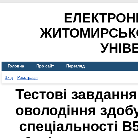
ЕЛЕКТРОН
ЖИТОМИРСЬК
УНІВ
Головна
Про сайт
Перегляд
Вхід
Реєстрація
Тестові завданн
оволодіння здоб
спеціальності В