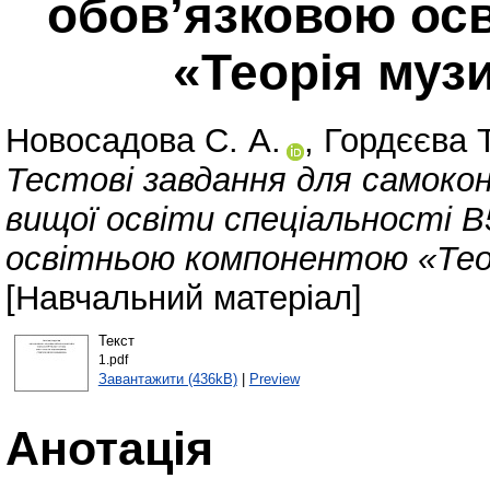
обов’язковою ос
«Теорія муз
Новосадова С. А.
,
Гордєєва Т
Тестові завдання для самоко
вищої освіти спеціальності 
освітньою компонентою «Теор
[Навчальний матеріал]
Текст
1.pdf
Завантажити (436kB)
|
Preview
Анотація