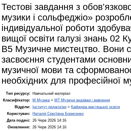
Тестові завдання з обов’язков
музики і сольфеджіо» розробле
індивідуальної роботи здобува
вищої освіти галузі знань 02 К
В5 Музичне мистецтво. Вони с
засвоєння студентами основни
музичної мови та сформованост
необхідних для професійної му
Тип ресурсу:
Навчальний матеріал
Класифікатор:
M Музика
>
MT Музичні вказівки і вивчення
Відділи:
Інститут педагогіки
>
Кафедра мистецької освіти
Користувач:
Наталія Сергіївна Борисенко
Дата подачі:
26 Черв 2026 14:16
Оновлення:
26 Черв 2026 14:16