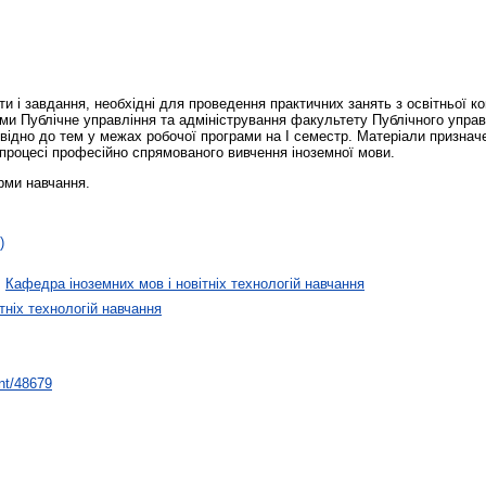
ти і завдання, необхідні для проведення практичних занять з освітньої 
и Публічне управління та адміністрування факультету Публічного управлі
овідно до тем у межах робочої програми на І семестр. Матеріали признач
 процесі професійно спрямованого вивчення іноземної мови.
рми навчання.
)
>
Кафедра іноземних мов і новітніх технологій навчання
тніх технологій навчання
int/48679