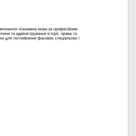
компоненти «Іноземна мова за професійним
ння та адміністрування історії, права та
ені для поглиблення фахових спеціальних і