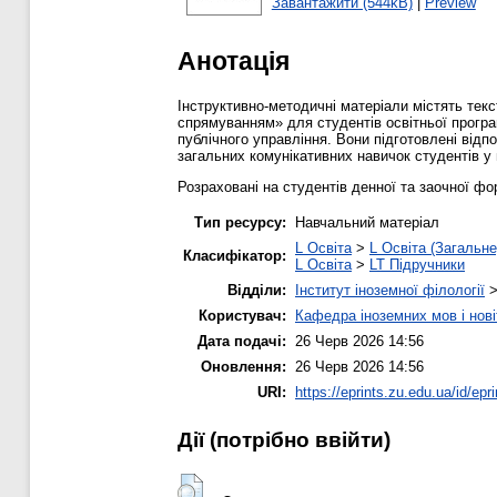
Завантажити (544kB)
|
Preview
Анотація
Інструктивно-методичні матеріали містять текс
спрямуванням» для студентів освітньої програм
публічного управління. Вони підготовлені відп
загальних комунікативних навичок студентів у
Розраховані на студентів денної та заочної фо
Тип ресурсу:
Навчальний матеріал
L Освіта
>
L Освіта (Загальне
Класифікатор:
L Освіта
>
LT Підручники
Відділи:
Інститут іноземної філології
Користувач:
Кафедра іноземних мов і нові
Дата подачі:
26 Черв 2026 14:56
Оновлення:
26 Черв 2026 14:56
URI:
https://eprints.zu.edu.ua/id/epr
Дії ​​(потрібно ввійти)