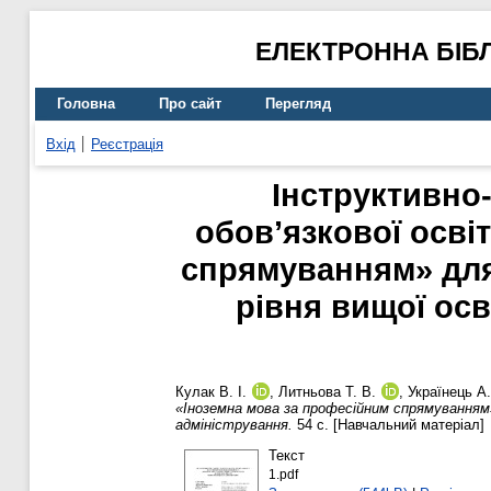
ЕЛЕКТРОННА БІБ
Головна
Про сайт
Перегляд
Вхід
Реєстрація
Інструктивно
обов’язкової осві
спрямуванням» для
рівня вищої осв
Кулак В. І.
,
Литньова Т. В.
,
Українець А.
«Іноземна мова за професійним спрямуванням»
адміністрування.
54 с. [Навчальний матеріал]
Текст
1.pdf