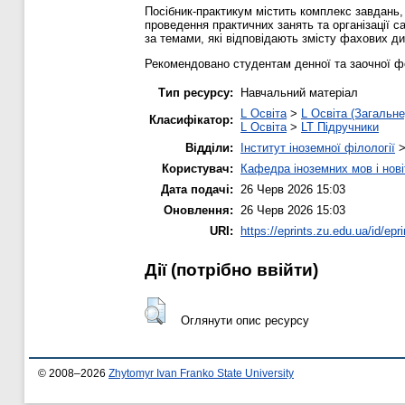
Посібник-практикум містить комплекс завдань, 
проведення практичних занять та організації с
за темами, які відповідають змісту фахових ди
Рекомендовано студентам денної та заочної ф
Тип ресурсу:
Навчальний матеріал
L Освіта
>
L Освіта (Загальне
Класифікатор:
L Освіта
>
LT Підручники
Відділи:
Інститут іноземної філології
Користувач:
Кафедра іноземних мов і нові
Дата подачі:
26 Черв 2026 15:03
Оновлення:
26 Черв 2026 15:03
URI:
https://eprints.zu.edu.ua/id/epr
Дії ​​(потрібно ввійти)
Оглянути опис ресурсу
© 2008–2026
Zhytomyr Ivan Franko State University