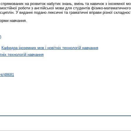
спрямованих на розвиток набутих знань, вмінь та навичок з іноземної мо
амостійної роботи з англійської мови для студентів фізико-математичног
сциплін. У виданні подано лексичні та граматичні вправи різної складност
орми навчання.
)
>
Кафедра іноземних мов і новітніх технологій навчання
тніх технологій навчання
int/48681