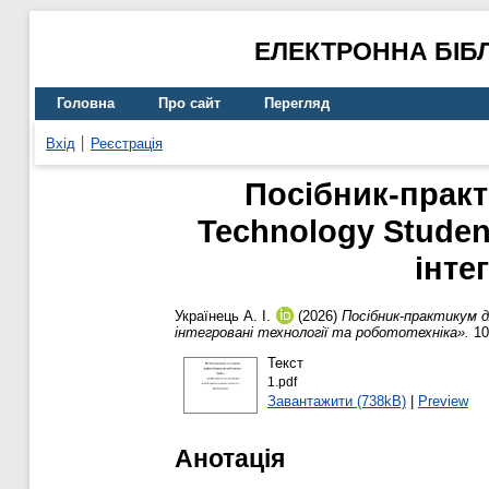
ЕЛЕКТРОННА БІБ
Головна
Про сайт
Перегляд
Вхід
Реєстрація
Посібник-практи
Technology Studen
інте
Українець А. І.
(2026)
Посібник-практикум д
інтегровані технології та робототехніка».
10
Текст
1.pdf
Завантажити (738kB)
|
Preview
Анотація