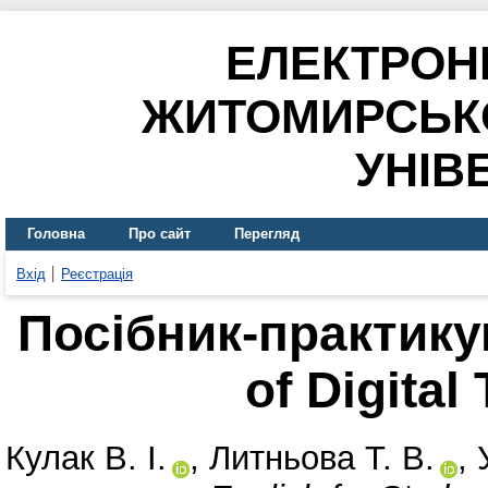
ЕЛЕКТРОН
ЖИТОМИРСЬК
УНІВ
Головна
Про сайт
Перегляд
Вхід
Реєстрація
Посібник-практикум
of Digital
Кулак В. І.
,
Литньова Т. В.
,