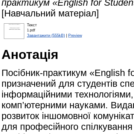
практикум «English for Students
[Навчальний матеріал]
Текст
1.pdf
Завантажити (555kB)
|
Preview
Анотація
Посібник-практикум «English for
призначений для студентів спе
інформаційними технологіями,
комп’ютерними науками. Вида
розвиток іншомовної комунікат
для професійного спілкування