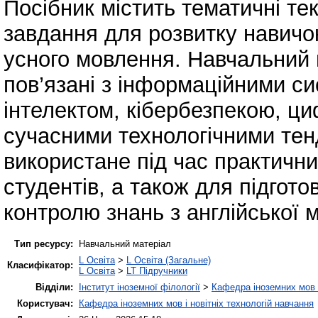
Посібник містить тематичні тек
завдання для розвитку навичо
усного мовлення. Навчальний 
пов’язані з інформаційними с
інтелектом, кібербезпекою, ц
сучасними технологічними те
використане під час практични
студентів, а також для підгото
контролю знань з англійської
Тип ресурсу:
Навчальний матеріал
L Освіта
>
L Освіта (Загальне)
Класифікатор:
L Освіта
>
LT Підручники
Відділи:
Інститут іноземної філології
>
Кафедра іноземних мов і
Користувач:
Кафедра іноземних мов і новітніх технологій навчання