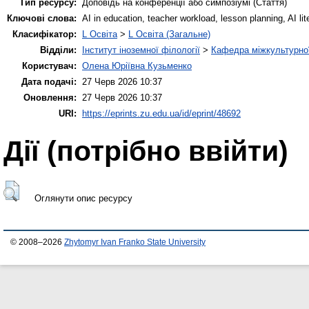
Тип ресурсу:
Доповідь на конференції або симпозіумі (Стаття)
Ключові слова:
AI in education, teacher workload, lesson planning, AI l
Класифікатор:
L Освіта
>
L Освіта (Загальне)
Відділи:
Інститут іноземної філології
>
Кафедра міжкультурної 
Користувач:
Олена Юріївна Кузьменко
Дата подачі:
27 Черв 2026 10:37
Оновлення:
27 Черв 2026 10:37
URI:
https://eprints.zu.edu.ua/id/eprint/48692
Дії ​​(потрібно ввійти)
Оглянути опис ресурсу
© 2008–2026
Zhytomyr Ivan Franko State University