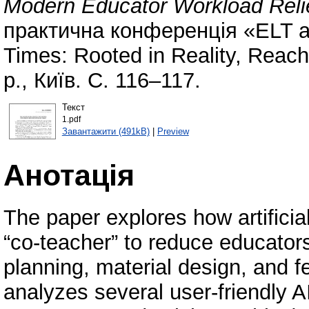
Modern Educator Workload Reli
практична конференція «ELT as
Times: Rooted in Reality, Reac
р., Київ. С. 116–117.
Текст
1.pdf
Завантажити (491kB)
|
Preview
Анотація
The paper explores how artificial
“co-teacher” to reduce educators
planning, material design, and 
analyzes several user-friendly A