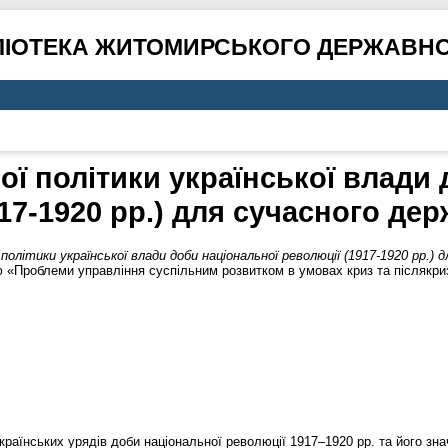
ЛІОТЕКА ЖИТОМИРСЬКОГО ДЕРЖАВНО
ої політики української влади
917-1920 рр.) для сучасного де
політики української влади доби національної революції (1917-1920 рр.)
«Проблеми управління суспільним розвитком в умовах криз та післякризо
українських урядів доби національної революції 1917–1920 рр. та його з