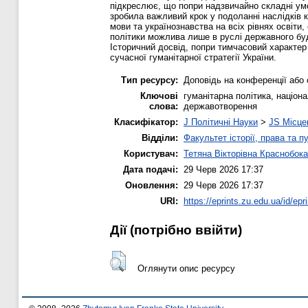
підкреслює, що попри надзвичайно складні умо
зробила важливий крок у подоланні наслідків 
мови та українознавства на всіх рівнях освіт
політики можлива лише в руслі державного буд
Історичний досвід, попри тимчасовий характер
сучасної гуманітарної стратегії України.
Тип ресурсу:
Доповідь на конференції або 
Ключові
гуманітарна політика, націон
слова:
державотворення
Класифікатор:
J Політичні Науки
>
JS Місце
Відділи:
Факультет історії, права та п
Користувач:
Тетяна Вікторівна Краснобока
Дата подачі:
29 Черв 2026 17:37
Оновлення:
29 Черв 2026 17:37
URI:
https://eprints.zu.edu.ua/id/epr
Дії ​​(потрібно ввійти)
Оглянути опис ресурсу