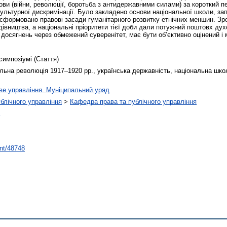
ви (війни, революції, боротьба з антидержавними силами) за короткий пе
культурної дискримінації. Було закладено основи національної школи, за
и, сформовано правові засади гуманітарного розвитку етнічних меншин. З
івництва, а національні пріоритети тієї доби дали потужний поштовх ду
 досягнень через обмежений суверенітет, має бути об’єктивно оцінений 
симпозіумі (Стаття)
альна революція 1917–1920 рр., українська державність, національна шко
ве управління. Муніципальний уряд
ублічного управління
>
Кафедра права та публічного управління
int/48748