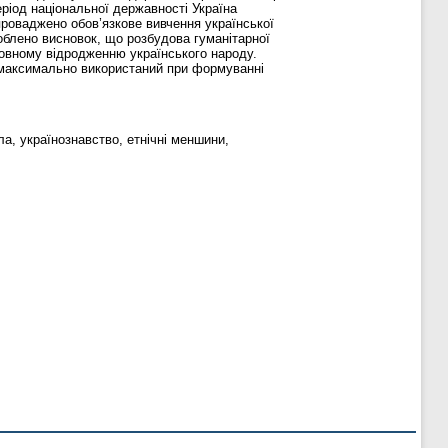
ріод національної державності Україна
проваджено обов’язкове вивчення української
роблено висновок, що розбудова гуманітарної
ховному відродженню українського народу.
і максимально використаний при формуванні
ла, українознавство, етнічні меншини,