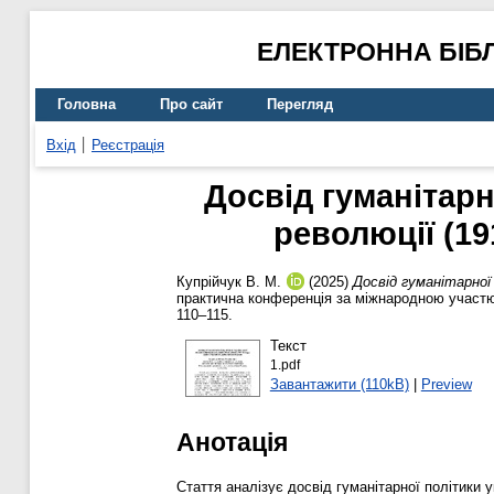
ЕЛЕКТРОННА БІБ
Головна
Про сайт
Перегляд
Вхід
Реєстрація
Досвід гуманітарн
революції (1
Купрійчук В. М.
(2025)
Досвід гуманітарної 
практична конференція за міжнародною участю 
110–115.
Текст
1.pdf
Завантажити (110kB)
|
Preview
Анотація
Стаття аналізує досвід гуманітарної політики 