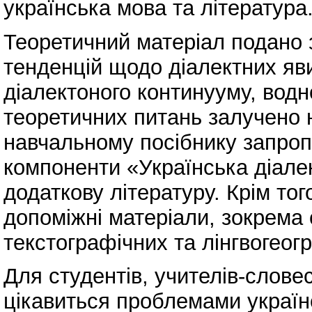
українська мова та література
Теоретичний матеріал подано з
тенденцій щодо діалектних яв
діалектоного континууму, водн
теоретичних питань залучено н
навчальному посібнику запроп
компоненти «Українська діалек
додаткову літературу. Крім тог
допоміжні матеріали, зокрема
текстографічних та лінгвогеог
Для студентів, учителів-словесн
цікавиться проблемами українс