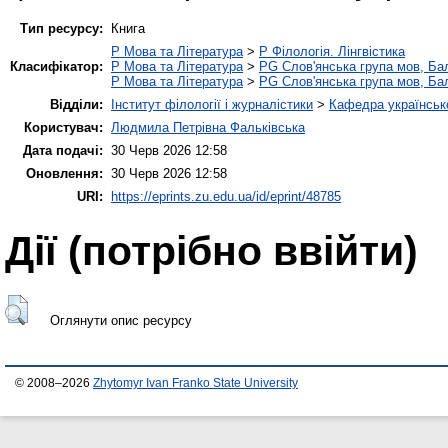
Тип ресурсу:
Книга
P Мова та Література
>
P Філологія. Лінгвістика
Класифікатор:
P Мова та Література
>
PG Слов'янська група мов, Бал
P Мова та Література
>
PG Слов'янська група мов, Бал
Відділи:
Інститут філології і журналістики
>
Кафедра українсько
Користувач:
Людмила Петрівна Фальківська
Дата подачі:
30 Черв 2026 12:58
Оновлення:
30 Черв 2026 12:58
URI:
https://eprints.zu.edu.ua/id/eprint/48785
Дії ​​(потрібно ввійти)
Оглянути опис ресурсу
© 2008–2026
Zhytomyr Ivan Franko State University