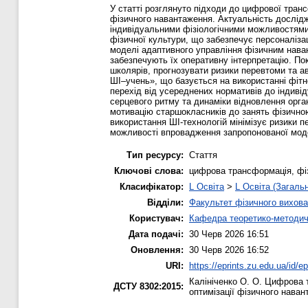
У статті розглянуто підходи до цифрової транс
фізичного навантаження. Актуальність дослід
індивідуальними фізіологічними можливостями
фізичної культури, що забезпечує персоналіза
моделі адаптивного управління фізичним навант
забезпечують їх оперативну інтерпретацію. По
школярів, прогнозувати ризики перевтоми та а
ШІ–учень», що базується на використанні фітн
перехід від усереднених нормативів до індиві
серцевого ритму та динаміки відновлення орга
мотивацію старшокласників до занять фізичною
використання ШІ-технологій мінімізує ризики 
можливості впровадження запропонованої модел
Тип ресурсу:
Стаття
Ключові слова:
цифрова трансформація, фіз
Класифікатор:
L Освіта
>
L Освіта (Загаль
Відділи:
Факультет фізичного вихова
Користувач:
Кафедра теоретико-методич
Дата подачі:
30 Черв 2026 16:51
Оновлення:
30 Черв 2026 16:52
URI:
https://eprints.zu.edu.ua/id/e
Калініченко О. О.
Цифрова тр
ДСТУ 8302:2015:
оптимізації фізичного нава