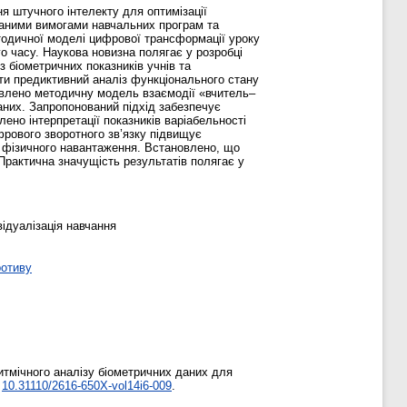
я штучного інтелекту для оптимізації
ваними вимогами навчальних програм та
тодичної моделі цифрової трансформації уроку
о часу. Наукова новизна полягає у розробці
 біометричних показників учнів та
ти предиктивний аналіз функціонального стану
тавлено методичну модель взаємодії «вчитель–
аних. Запропонований підхід забезпечує
ено інтерпретації показників варіабельності
фрового зворотного зв’язку підвищує
ю фізичного навантаження. Встановлено, що
Практична значущість результатів полягає у
ідуалізація навчання
ротиву
тмічного аналізу біометричних даних для
:
10.31110/2616-650X-vol14i6-009
.