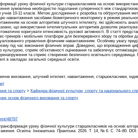
формації уроку фізичної культури старшокласників на основі використанн
ження зумовлена необхідністю подолання суперечності між стандартизо
 учнів 10-11 класів. Метою дослідження є розробка та обґрунтування ме
цію навантаження засобами біометричного моніторингу в режимі реальног
аженням на основі алгоритмів штучного інтелекту, які здійснюють аналіз
казано, що використання інтелектуальних алгоритмів дозволяє реалізува
втоматично коригувати інтенсивність рухової активності. В статті предс
ес-трекерів і мобільних платформ для безперервного збору та обробки д
дуалізованого управління фізичним навантаженням. Особливу увагу приділ
нізму під час виконання фізичних вправ. Доведено, що впровадження ци
 культурою, сприяє об’єктивності оцінювання та забезпечує оптимізаці
перенапруження та сприяє створенню безпечного освітнього середовища. 
і в закладах загальної середньої освіти.
ичне виховання, штучний інтелект, навантаження, старшокласники, індив
не)
ння та спорту
>
Кафедра фізичної культури, спорту та національного сп
них основ фізичного виховання та спорту
print/48797
ансформація уроку фізичної культури старшокласників на основі алгори
нтаження.
Освіта. Інноватика. Практика
. 2026. Т. 14, № 6. С. 74–80. DOI