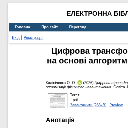
ЕЛЕКТРОННА БІБ
Головна
Про сайт
Перегляд
Вхід
Реєстрація
Цифрова трансфор
на основі алгоритм
Калініченко О. О.
(2026)
Цифрова трансформ
оптимізації фізичного навантаження.
Освіта. 
Текст
1.pdf
Завантажити (283kB)
|
Preview
Анотація