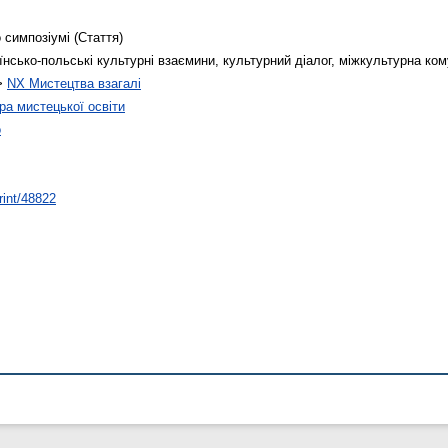
 симпозіумі (Стаття)
їнсько-польські культурні взаємини, культурний діалог, міжкультурна ком
>
NX Мистецтва взагалі
а мистецької освіти
о
rint/48822