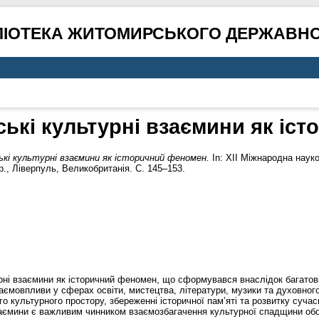
ЛІОТЕКА ЖИТОМИРСЬКОГО ДЕРЖАВНО
ські культурні взаємини як іс
ькі культурні взаємини як історичний феномен.
In: XII Міжнародна наук
 р., Ліверпуль, Великобританія. С. 145–153.
урні взаємини як історичний феномен, що сформувався внаслідок багатові
заємовпливи у сферах освіти, мистецтва, літератури, музики та духовног
о культурного простору, збереженні історичної пам’яті та розвитку суча
заємини є важливим чинником взаємозбагачення культурної спадщини обо