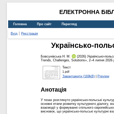
ЕЛЕКТРОННА БІБ
Головна
Про сайт
Перегляд
Вхід
Реєстрація
Українсько-поль
Бовсунівська Н. М.
(2026)
Українсько-польс
Trends, Challenges, Solutions», 2–4 липня 2026
Текст
1.pdf
Завантажити (169kB)
|
Preview
Анотація
У тезах розглянуто українсько-польські культ
основні етапи розвитку культурного діалогу, в
взаємодії у формуванні спільного європейськог
висновок, що українсько-польські культурні в