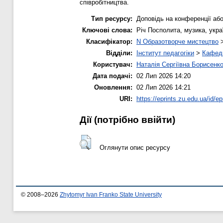
співробітництва.
Тип ресурсу:
Доповідь на конференції або
Ключові слова:
Річ Посполита, музика, укра
Класифікатор:
N Образотворче мистецтво
Відділи:
Інститут педагогіки
>
Кафедр
Користувач:
Наталія Сергіївна Борисенк
Дата подачі:
02 Лип 2026 14:20
Оновлення:
02 Лип 2026 14:21
URI:
https://eprints.zu.edu.ua/id/ep
Дії ​​(потрібно ввійти)
Оглянути опис ресурсу
© 2008–2026
Zhytomyr Ivan Franko State University