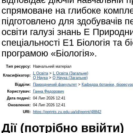
спрямоване на глибоке компле
підготовлено для здобувачів п
освіти галузі знань Е Природн
спеціальності Е1 Біологія та б
програмою «Біологія».
Тип ресурсу:
Навчальний матеріал
L Освіта
>
L Освіта (Загальне)
Класифікатор:
Q Наука
>
Q Наука (Загальне)
Відділи:
Природничий факультет
>
Кафедра ботаніки, біоресурс
Користувач:
Ганна Федорович
Дата подачі:
04 Лип 2026 12:41
Оновлення:
04 Лип 2026 12:41
URI:
https://eprints.zu.edu.ua/id/eprint/48842
Дії ​​(потрібно ввійти)