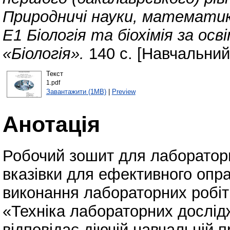
Природничі науки, математи
Е1 Біологія та біохімія за о
«Біологія».
140 с. [Навчальний
Текст
1.pdf
Завантажити (1MB)
|
Preview
Анотація
Робочий зошит для лаборатор
вказівки для ефективного опр
виконання лабораторних робіт 
«Техніка лабораторних дослід
відповідає діючій навчальній п