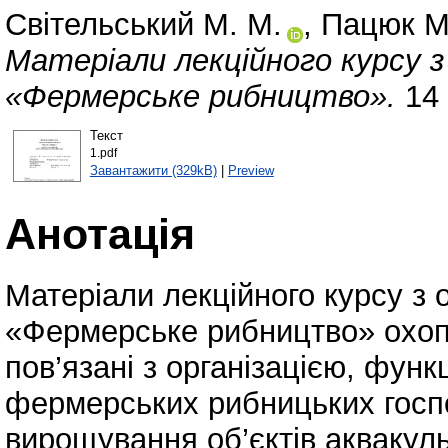
Світельський М. М.
,
Пацюк М.
Матеріали лекційного курсу з
«Фермерське рибництво».
14 
Текст
1.pdf
Завантажити (329kB)
|
Preview
Анотація
Матеріали лекційного курсу з 
«Фермерське рибництво» охоп
пов’язані з організацією, фун
фермерських рибницьких госп
вирощування об’єктів аквакул