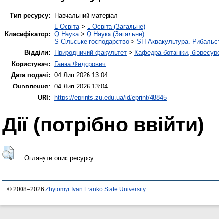
Тип ресурсу:
Навчальний матеріал
L Освіта
>
L Освіта (Загальне)
Класифікатор:
Q Наука
>
Q Наука (Загальне)
S Сільське господарство
>
SH Аквакультура. Рибальс
Відділи:
Природничий факультет
>
Кафедра ботаніки, біоресурс
Користувач:
Ганна Федорович
Дата подачі:
04 Лип 2026 13:04
Оновлення:
04 Лип 2026 13:04
URI:
https://eprints.zu.edu.ua/id/eprint/48845
Дії ​​(потрібно ввійти)
Оглянути опис ресурсу
© 2008–2026
Zhytomyr Ivan Franko State University