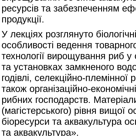
ресурсів та забезпеченням еф
продукції.
У лекціях розглянуто біологіч
особливості ведення товарног
технології вирощування риб у
та установках замкненого водо
годівлі, селекційно-племінної 
також організаційно-економічн
рибних господарств. Матеріал
(магістерського) рівня вищої о
біоресурси та аквакультура ос
та аквакультура».