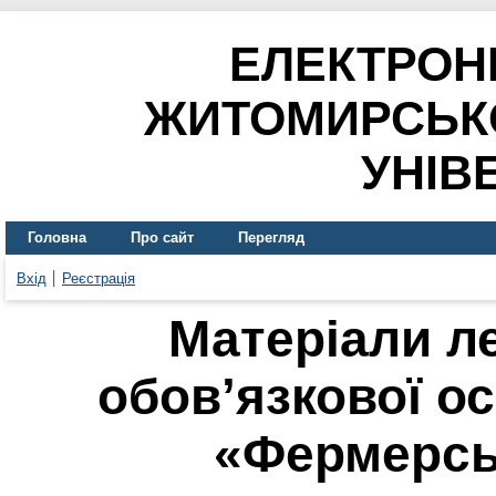
ЕЛЕКТРОН
ЖИТОМИРСЬК
УНІВ
Головна
Про сайт
Перегляд
Вхід
Реєстрація
Матеріали ле
обов’язкової о
«Фермерсь