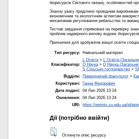
біоресурсів Світового океану, особливостей орга
Значну увагу приділено провідним виробникам п
економічним та екологічним аспектам використ
механізмам регулювання рибальства та акваку
Тестові завдання спрямовані на перевірку знан
проблем надмірного вилову водних біоресурсів,
Призначені для здобувачів вищої освіти спеціа
Тип ресурсу:
Навчальний матеріал
L Освіта
>
L Освіта (Загальне
Класифікатор:
Q Наука
>
Q Наука (Загальне
S Сільське господарство
>
S
Відділи:
Природничий факультет
>
Ка
Користувач:
Ганна Федорович
Дата подачі:
04 Лип 2026 13:24
Оновлення:
04 Лип 2026 13:24
URI:
https://eprints.zu.edu.ua/id/epr
Дії ​​(потрібно ввійти)
Оглянути опис ресурсу