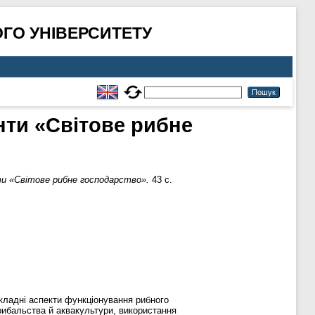
ГО УНІВЕРСИТЕТУ
нти «Світове рибне
нти «Світове рибне господарство».
43 с.
икладні аспекти функціонування рибного
рибальства й аквакультури, використання