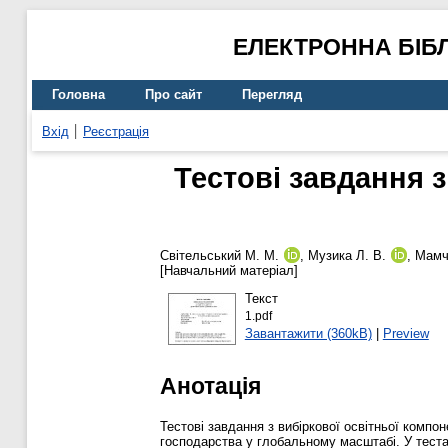
ЕЛЕКТРОННА БІБ
Головна
Про сайт
Перегляд
Вхід
Реєстрація
Тестові завдання 
Світельський М. М.
,
Музика Л. В.
,
Мамч
[Навчальний матеріал]
Текст
1.pdf
Завантажити (360kB)
|
Preview
Анотація
Тестові завдання з вибіркової освітньої комп
господарства у глобальному масштабі. У теста