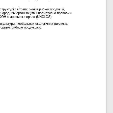
руктурі світових ринків рибної продукції,
жнародним організаціям і нормативно-правовим
 ООН з морського права (UNCLOS).
акультури, глобальних екологічних викликів,
торгівлі рибною продукцією.