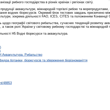
нізації рибного господарства в різних країнах і регіонах світу.
родукції аквакультури, міжнародній торгівлі рибою та морепродуктами, ст
ання водних біоресурсів. Окремий блок тестових завдань присвячено мі
льтури, зокрема діяльності FAO, ICES, CITES та положенням Конвенції
ь щодо географії світового рибальства, сучасних тенденцій розвитку акв
 а також ролі України у світовому рибному господарстві та міжнародній 
льності Н5 Водні біоресурси та аквакультура.
)
)
H Аквакультура. Рибальство
федра ботаніки, біоресурсів та збереження біорізноманіття
int/48853