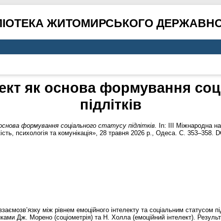
ЛІОТЕКА ЖИТОМИРСЬКОГО ДЕРЖАВНО
ект як основа формування соц
підлітків
основа формування соціального статусу підлітків.
In: III Міжнародна н
ість, психологія та комунікація», 28 травня 2026 р., Одеса. С. 353–358. 
аємозв’язку між рівнем емоційного інтелекту та соціальним статусом пі
ками Дж. Морено (соціометрія) та Н. Холла (емоційний інтелект). Результа