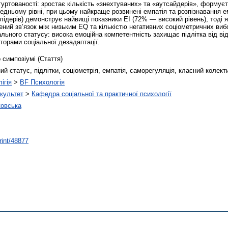
уртованості: зростає кількість «знехтуваних» та «аутсайдерів», формуєт
ередньому рівні, при цьому найкраще розвинені емпатія та розпізнавання
(лідерів) демонструє найвищі показники ЕІ (72% — високий рівень), тоді
ений зв’язок між низьким EQ та кількістю негативних соціометричних виб
ьного статусу: висока емоційна компетентність захищає підлітка від від
орами соціальної дезадаптації.
 симпозіумі (Стаття)
ий статус, підлітки, соціометрія, емпатія, саморегуляція, класний колект
ігія
>
BF Психологія
культет
>
Кафедра соціальної та практичної психології
овська
rint/48877