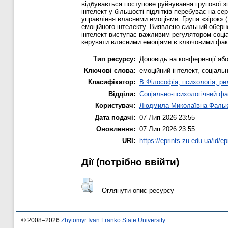
відбувається поступове руйнування групової зг
інтелект у більшості підлітків перебуває на с
управління власними емоціями. Група «зірок» 
емоційного інтелекту. Виявлено сильний оберн
інтелект виступає важливим регулятором соціал
керувати власними емоціями є ключовими факт
Тип ресурсу:
Доповідь на конференції або
Ключові слова:
емоційний інтелект, соціальн
Класифікатор:
B Філософія, психологія, рел
Відділи:
Соціально-психологічний фа
Користувач:
Людмила Миколаївна Фальк
Дата подачі:
07 Лип 2026 23:55
Оновлення:
07 Лип 2026 23:55
URI:
https://eprints.zu.edu.ua/id/ep
Дії ​​(потрібно ввійти)
Оглянути опис ресурсу
© 2008–2026
Zhytomyr Ivan Franko State University