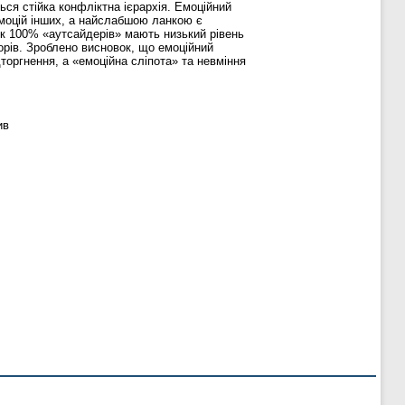
ься стійка конфліктна ієрархія. Емоційний
 емоцій інших, а найслабшою ланкою є
 як 100% «аутсайдерів» мають низький рівень
орів. Зроблено висновок, що емоційний
торгнення, а «емоційна сліпота» та невміння
ив