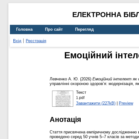
ЕЛЕКТРОННА БІБ
Головна
Про сайт
Перегляд
Вхід
Реєстрація
Емоційний інтел
Левченко А. Ю.
(2026)
Емоційний інтелект як 
управлінні охороною здоров’я: модернізація, як
Текст
1.pdf
Завантажити (227kB)
|
Preview
Анотація
Стаття присвячена емпіричному дослідженню вз
проведено серед 50 учнів 5–7 класів за методи