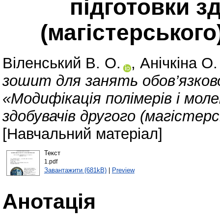
підготовки з
(магістерського
Віленський В. О.
,
Анічкіна О.
зошит для занять обов’язков
«Модифікація полімерів і мол
здобувачів другого (магістерс
[Навчальний матеріал]
Текст
1.pdf
Завантажити (681kB)
|
Preview
Анотація