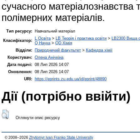
сучасного матеріалознавства 
полімерних матеріалів.
Тип ресурсу:
Навчальний матеріал
L Освіта
>
LB Теорія і практика освіти
>
LB2300 Вища о
Класифікатор:
Q Наука
>
QD Хімія
Відділи:
Природничий факультет
>
Кафедра хімії
Користувач:
Олена Анічкіна
Дата подачі:
08 Лип 2026 14:07
Оновлення:
08 Лип 2026 14:07
URI:
https://eprints.zu.edu.ua/id/eprint/48890
Дії ​​(потрібно ввійти)
Оглянути опис ресурсу
© 2008–2026
Zhytomyr Ivan Franko State University