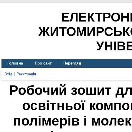
ЕЛЕКТРОН
ЖИТОМИРСЬК
УНІВ
Головна
Про сайт
Перегляд
Вхід
Реєстрація
Робочий зошит дл
освітньої комп
полімерів і моле