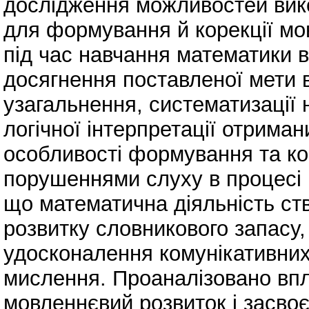
дослідження можливостей вик
для формування й корекції мо
під час навчання математики в
досягнення поставленої мети в
узагальнення, систематизації 
логічної інтерпретації отриман
особливості формування та кор
порушеннями слуху в процесі 
що математична діяльність ст
розвитку словникового запасу
удосконалення комунікативних 
мислення. Проаналізовано впл
мовленнєвий розвиток і засво