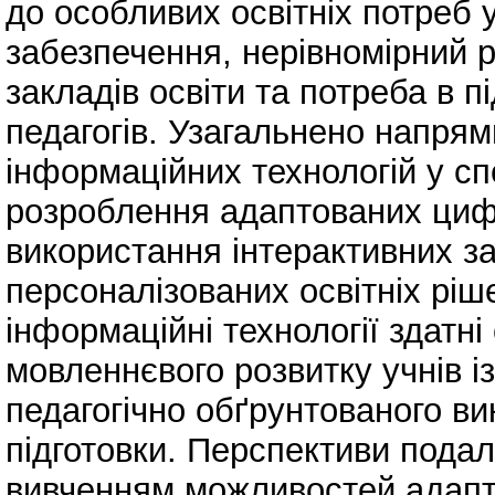
до особливих освітніх потреб
забезпечення, нерівномірний 
закладів освіти та потреба в 
педагогів. Узагальнено напря
інформаційних технологій у с
розроблення адаптованих циф
використання інтерактивних з
персоналізованих освітніх рі
інформаційні технології здатн
мовленнєвого розвитку учнів і
педагогічно обґрунтованого ви
підготовки. Перспективи подал
вивченням можливостей адапти