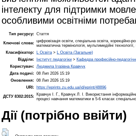
інтелекту для підтримки мовле
особливими освітніми потреба
Тип ресурсу:
Стаття
цифровізація освіти, спеціальна освіта, корекційно-
Ключові слова:
математична термінологія, мультимедійні технології,
Класифікатор:
L Освіта
>
L Освіта (Загальне)
Відділи:
Інститут педагогіки
>
Кафедра професійно-педагогічної
Користувач:
Людмила Ігорівна Кравчук
Дата подачі:
08 Лип 2026 15:19
Оновлення:
08 Лип 2026 15:19
URI:
https://eprints.zu.edu.ua/id/eprint/48896
Кравчук І. Г.
,
Кравчук Л. І.
Використання інформаційни
ДСТУ 8302:2015:
процесі навчання математики в 5-6 класах спеціальн
Дії ​​(потрібно ввійти)