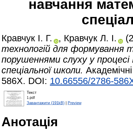
навчання матем
спеціа
Кравчук І. Г.
,
Кравчук Л. І.
(
технологій для формування та
порушеннями слуху у процесі
спеціальної школи.
Академічні 
586X. DOI:
10.66556/2786-586X
Текст
1.pdf
Завантажити (191kB)
|
Preview
Анотація