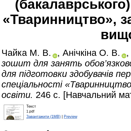
(бакалаврського)
«Тваринництво», з
вищо
Чайка М. В.
,
Анічкіна О. В.
зошит для занять обов’язково
для підготовки здобувачів пер
спеціальності «Тваринництво
освіти.
246 с. [Навчальний ма
Текст
1.pdf
Завантажити (1MB)
|
Preview