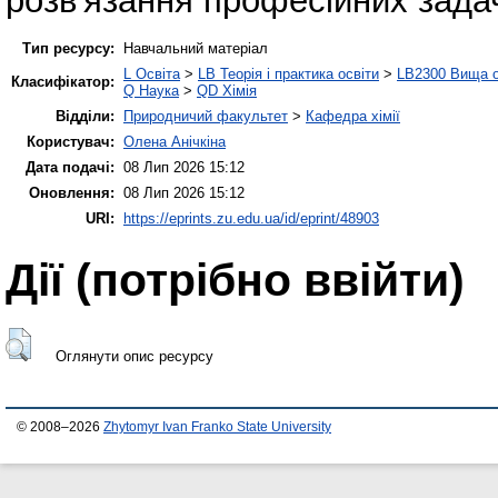
розв'язання професійних зада
Тип ресурсу:
Навчальний матеріал
L Освіта
>
LB Теорія і практика освіти
>
LB2300 Вища о
Класифікатор:
Q Наука
>
QD Хімія
Відділи:
Природничий факультет
>
Кафедра хімії
Користувач:
Олена Анічкіна
Дата подачі:
08 Лип 2026 15:12
Оновлення:
08 Лип 2026 15:12
URI:
https://eprints.zu.edu.ua/id/eprint/48903
Дії ​​(потрібно ввійти)
Оглянути опис ресурсу
© 2008–2026
Zhytomyr Ivan Franko State University