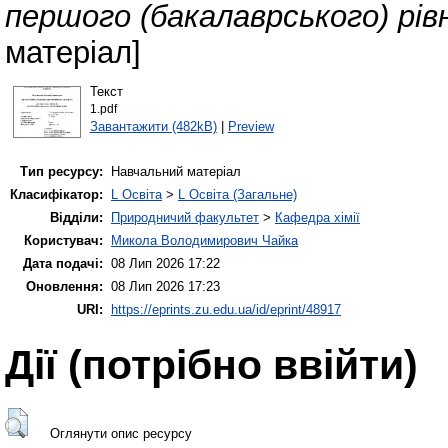
першого (бакалаврського) рів
матеріал]
Текст
1.pdf
Завантажити (482kB)
|
Preview
Тип ресурсу:
Навчальний матеріал
Класифікатор:
L Освіта
>
L Освіта (Загальне)
Відділи:
Природничий факультет
>
Кафедра хімії
Користувач:
Микола Володимирович Чайка
Дата подачі:
08 Лип 2026 17:22
Оновлення:
08 Лип 2026 17:23
URI:
https://eprints.zu.edu.ua/id/eprint/48917
Дії ​​(потрібно ввійти)
Оглянути опис ресурсу