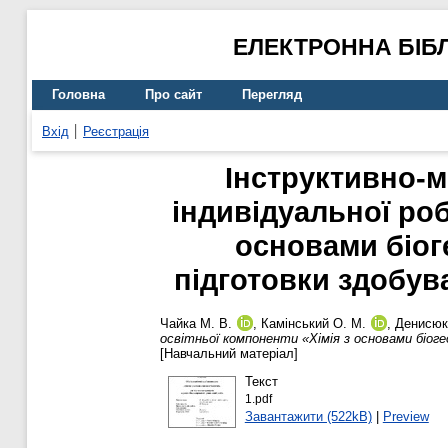
ЕЛЕКТРОННА БІБ
Головна
Про сайт
Перегляд
Вхід
Реєстрація
Інструктивно-м
індивідуальної роб
основами біог
підготовки здобув
Чайка М. В.
,
Камінський О. М.
,
Денисюк 
освітньої компоненти «Хімія з основами біоге
[Навчальний матеріал]
Текст
1.pdf
Завантажити (522kB)
|
Preview