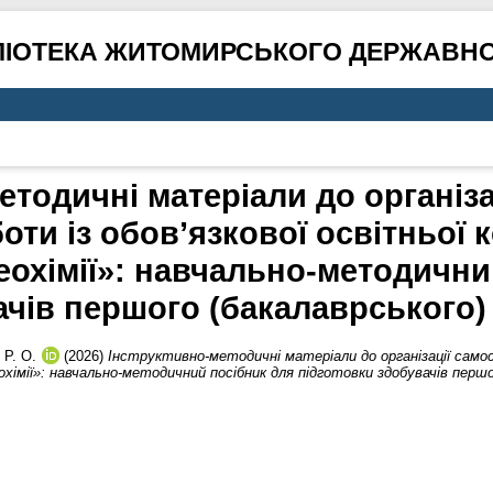
ЛІОТЕКА ЖИТОМИРСЬКОГО ДЕРЖАВНО
етодичні матеріали до організац
оти із обов’язкової освітньої 
еохімії»: навчально-методични
ачів першого (бакалаврського) 
Р. О.
(2026)
Інструктивно-методичні матеріали до організації самост
охімії»: навчально-методичний посібник для підготовки здобувачів першо