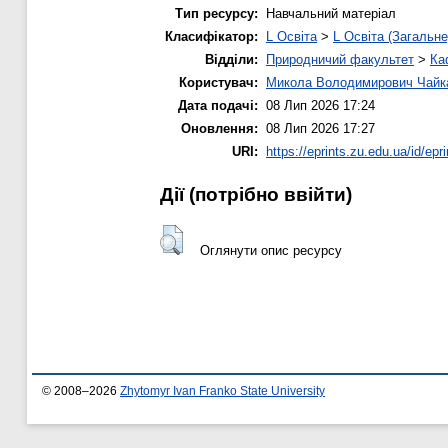
Тип ресурсу:
Навчальний матеріал
Класифікатор:
L Освіта
>
L Освіта (Загальне
Відділи:
Природничий факультет
>
Ка
Користувач:
Микола Володимирович Чайк
Дата подачі:
08 Лип 2026 17:24
Оновлення:
08 Лип 2026 17:27
URI:
https://eprints.zu.edu.ua/id/epr
Дії ​​(потрібно ввійти)
Оглянути опис ресурсу
© 2008–2026
Zhytomyr Ivan Franko State University