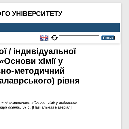
ГО УНІВЕРСИТЕТУ
ї / індивідуальної
«Основи хімії у
ьно-методичний
алаврського) рівня
ітньої компоненти «Основи хімії у видавничо-
ищої освіти.
37 с. [Навчальний матеріал]