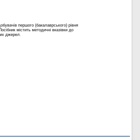
обувачів першого (бакалаврського) рівня
Посібник містить методичні вказівки до
них джерел.