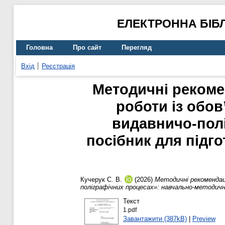
ЕЛЕКТРОННА БІБ
Головна
Про сайт
Перегляд
Вхід
Реєстрація
Методичні рекомен
роботи із обов
видавничо-пол
посібник для підг
Кучерук С. В.
(2026)
Методичні рекомендації
поліграфічних процесах»: навчально-методични
Текст
1.pdf
Завантажити (387kB)
|
Preview