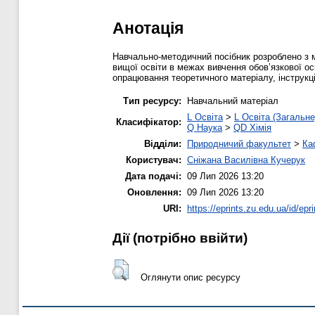
Анотація
Навчально-методичний посібник розроблено з м
вищої освіти в межах вивчення обов’язкової ос
опрацювання теоретичного матеріалу, інструкц
Тип ресурсу:
Навчальний матеріал
L Освіта
>
L Освіта (Загальне
Класифікатор:
Q Наука
>
QD Хімія
Відділи:
Природничий факультет
>
Ка
Користувач:
Сніжана Василівна Кучерук
Дата подачі:
09 Лип 2026 13:20
Оновлення:
09 Лип 2026 13:20
URI:
https://eprints.zu.edu.ua/id/epr
Дії ​​(потрібно ввійти)
Оглянути опис ресурсу