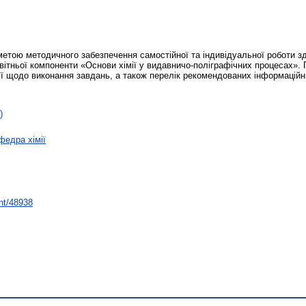
етою методичного забезпечення самостійної та індивідуальної роботи зд
вітньої компоненти «Основи хімії у видавничо-поліграфічних процесах». 
ії щодо виконання завдань, а також перелік рекомендованих інформацій
)
федра хімії
int/48938