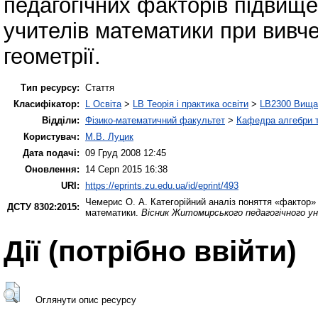
педагогічних факторів підвище
учителів математики при вивче
геометрії.
Тип ресурсу:
Стаття
Класифікатор:
L Освіта
>
LB Теорія і практика освіти
>
LB2300 Вища 
Відділи:
Фізико-математичний факультет
>
Кафедра алгебри т
Користувач:
М.В. Луцик
Дата подачі:
09 Груд 2008 12:45
Оновлення:
14 Серп 2015 16:38
URI:
https://eprints.zu.edu.ua/id/eprint/493
Чемерис О. А.
Категорійний аналіз поняття «фактор» 
ДСТУ 8302:2015:
математики.
Вісник Житомирського педагогічного у
Дії ​​(потрібно ввійти)
Оглянути опис ресурсу