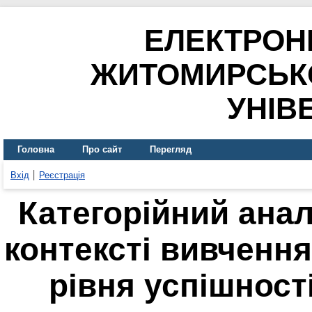
ЕЛЕКТРОН
ЖИТОМИРСЬК
УНІВ
Головна
Про сайт
Перегляд
Вхід
Реєстрація
Категорійний анал
контексті вивченн
рівня успішност