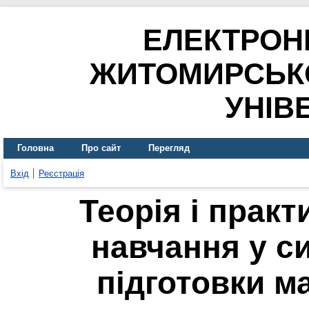
ЕЛЕКТРОН
ЖИТОМИРСЬК
УНІВ
Головна
Про сайт
Перегляд
Вхід
Реєстрація
Теорія і прак
навчання у с
підготовки м