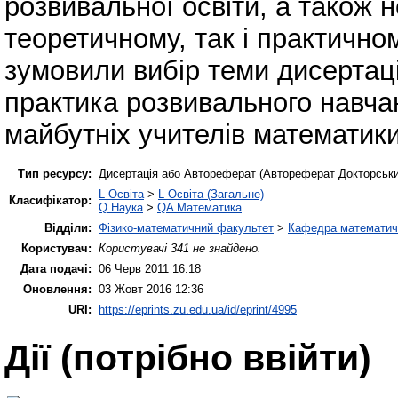
розвивальної освіти, а також 
теоретичному, так і практично
зумовили вибір теми дисертаці
практика розвивального навчан
майбутніх учителів математики
Тип ресурсу:
Дисертація або Автореферат (Автореферат Докторськи
L Освіта
>
L Освіта (Загальне)
Класифікатор:
Q Наука
>
QA Математика
Відділи:
Фізико-математичний факультет
>
Кафедра математично
Користувач:
Користувачі 341 не знайдено.
Дата подачі:
06 Черв 2011 16:18
Оновлення:
03 Жовт 2016 12:36
URI:
https://eprints.zu.edu.ua/id/eprint/4995
Дії ​​(потрібно ввійти)