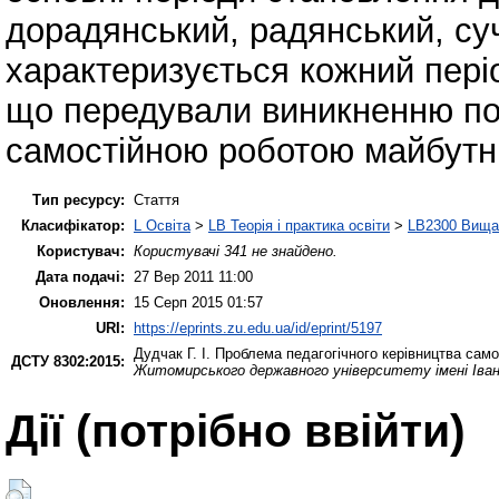
дорадянський, радянський, суч
характеризується кожний періо
що передували виникненню пон
самостійною роботою майбутні
Тип ресурсу:
Стаття
Класифікатор:
L Освіта
>
LB Теорія і практика освіти
>
LB2300 Вища 
Користувач:
Користувачі 341 не знайдено.
Дата подачі:
27 Вер 2011 11:00
Оновлення:
15 Серп 2015 01:57
URI:
https://eprints.zu.edu.ua/id/eprint/5197
Дудчак Г. І.
Проблема педагогічного керівництва самос
ДСТУ 8302:2015:
Житомирського державного університету імені Іва
Дії ​​(потрібно ввійти)