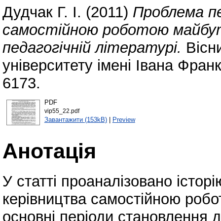
Дудчак Г. І.
(2011)
Проблема пе
самостійною роботою майбутн
педагогічній літературі.
Вісн
університету імені Івана Фран
6173.
PDF
vip55_22.pdf
Завантажити (153kB)
|
Preview
Анотація
У статті проаналізовано істор
керівництва самостійною робо
основні періоди становлення 