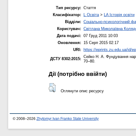
Тип ресурсу:
Стаття
Класифікатор:
L Освіта
>
LA Історія освіти
Відділи:
Соціально-психологічний ф
Користувач:
Світлана Миколаївна Коляд
Дата подачі:
07 Груд 2011 10:03
Оновлення:
15 Серп 2015 02:17
URI:
https://eprints.zu.edu.ua/id/ep
Сейко Н. А.
Фундування нар
ДСТУ 8302:2015:
70–80.
Дії ​​(потрібно ввійти)
Оглянути опис ресурсу
© 2008–2026
Zhytomyr Ivan Franko State University