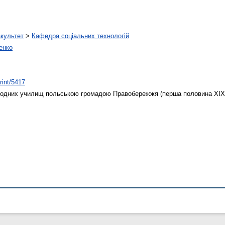
акультет
>
Кафедра соціальних технологій
енко
rint/5417
одних училищ польською громадою Правобережжя (перша половина ХІХ 