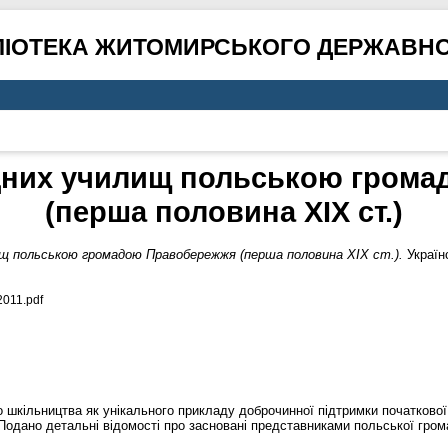
ЛІОТЕКА ЖИТОМИРСЬКОГО ДЕРЖАВНО
дних училищ польською грома
(перша половина ХІХ ст.)
щ польською громадою Правобережжя (перша половина ХІХ ст.).
Українс
011.pdf
шкільництва як унікального прикладу доброчинної підтримки початкової 
Подано детальні відомості про засновані представниками польської гро