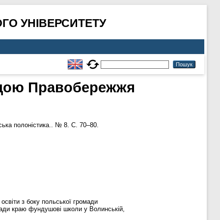
ГО УНІВЕРСИТЕТУ
дою Правобережжя
ька полоністика.. № 8. С. 70–80.
освіти з боку польської громади
мади краю фундушові школи у Волинській,