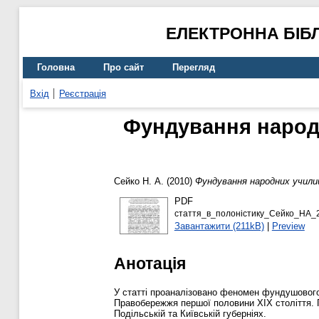
ЕЛЕКТРОННА БІБ
Головна
Про сайт
Перегляд
Вхід
Реєстрація
Фундування наро
Сейко Н. А.
(2010)
Фундування народних учили
PDF
стаття_в_полоністику_Сейко_НА_2
Завантажити (211kB)
|
Preview
Анотація
У статті проаналізовано феномен фундушового 
Правобережжя першої половини ХІХ століття. 
Подільській та Київській губерніях.