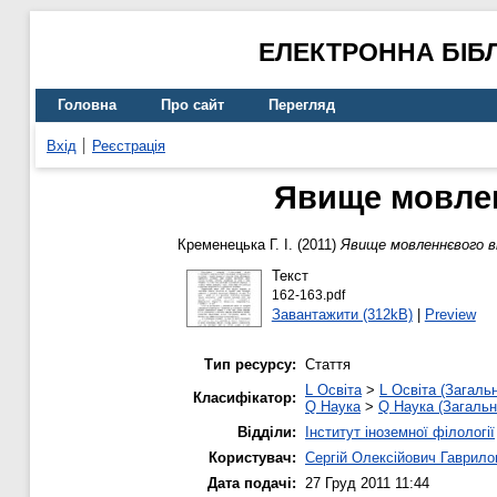
ЕЛЕКТРОННА БІБ
Головна
Про сайт
Перегляд
Вхід
Реєстрація
Явище мовлен
Кременецька Г. І.
(2011)
Явище мовленнєвого вп
Текст
162-163.pdf
Завантажити (312kB)
|
Preview
Тип ресурсу:
Стаття
L Освіта
>
L Освіта (Загаль
Класифікатор:
Q Наука
>
Q Наука (Загальн
Відділи:
Інститут іноземної філології
Користувач:
Сергій Олексійович Гаврило
Дата подачі:
27 Груд 2011 11:44