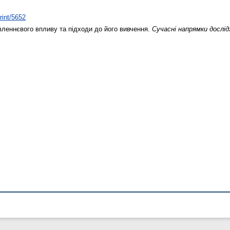
rint/5652
еннєвого впливу та підходи до його вивчення.
Cучасні напрямки дослід