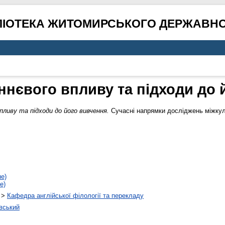
ЛІОТЕКА ЖИТОМИРСЬКОГО ДЕРЖАВНО
нєвого впливу та підходи до 
ливу та підходи до його вивчення.
Cучасні напрямки досліджень міжкуль
не)
е)
>
Кафедра англійської філології та перекладу
вський