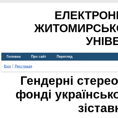
ЕЛЕКТРОН
ЖИТОМИРСЬК
УНІВ
Головна
Про сайт
Перегляд
Вхід
Реєстрація
Гендерні стере
фонді українсько
зістав