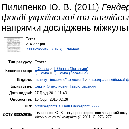
Пилипенко Ю. В.
(2011)
Генде
фонді української та англійсь
напрямки досліджень міжкульту
Текст
276-277.pdf
Завантажити (311kB)
|
Preview
Тип ресурсу:
Стаття
L Освіта
>
L Освіта (Загальне)
Класифікатор:
Q Наука
>
Q Наука (Загальне)
Відділи:
Інститут іноземної філології
>
Кафедра англійської ф
Користувач:
Сергій Олексійович Гавриловський
Дата подачі:
27 Груд 2011 11:40
Оновлення:
15 Серп 2015 02:28
URI:
https://eprints.zu.edu.ua/id/eprint/5656
Пилипенко Ю. В.
Гендерні стереотипи у паремійному ф
ДСТУ 8302:2015:
міжкультурної комунікації
. 2011. С. 276–277.