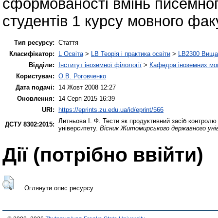
сформованості вмінь писемног
студентів 1 курсу мовного фак
Тип ресурсу:
Стаття
Класифікатор:
L Освіта
>
LB Теорія і практика освіти
>
LB2300 Вища 
Відділи:
Інститут іноземної філології
>
Кафедра іноземних мов 
Користувач:
О.В. Роговченко
Дата подачі:
14 Жовт 2008 12:27
Оновлення:
14 Серп 2015 16:39
URI:
https://eprints.zu.edu.ua/id/eprint/566
Литньова І. Ф.
Тести як продуктивний засіб контролю
ДСТУ 8302:2015:
університету.
Вісник Житомирського державного уні
Дії ​​(потрібно ввійти)
Оглянути опис ресурсу