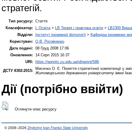
стратегій.
Тип ресурсу:
Стаття
Класифікатор:
L Освіта
>
LB Теорія і практика освіти
>
LB2300 Вища 
Відділи:
Інститут іноземної філології
>
Кафедра іноземних мов 
Користувач:
О.В. Роговченко
Дата подачі:
08 Груд 2008 17:06
Оновлення:
14 Серп 2015 16:37
URI:
https://eprints.zu.edu.ua/id/eprint/586
Мисечко О. Є.
Поняття стратегічної компетенції у змі
ДСТУ 8302:2015:
Житомирського державного університету імені Іва
Дії ​​(потрібно ввійти)
Оглянути опис ресурсу
© 2008–2026
Zhytomyr Ivan Franko State University