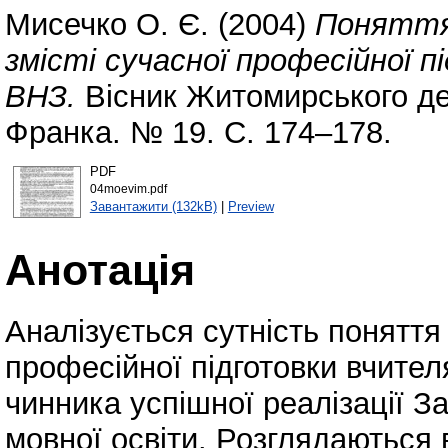
Мисечко О. Є.
(2004)
Поняття 
змісті сучасної професійної п
ВНЗ.
Вісник Житомирського дер
Франка. № 19. С. 174–178.
PDF
04moevim.pdf
Завантажити (132kB)
|
Preview
Анотація
Аналізується сутність поняття 
професійної підготовки вчител
чинника успішної реалізації 
мовної освіти. Розглядаються 