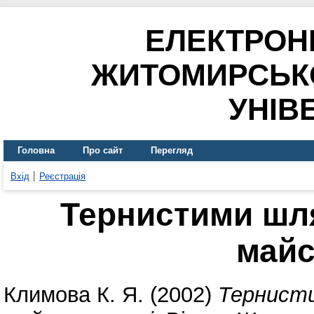
ЕЛЕКТРОН
ЖИТОМИРСЬК
УНІВ
Головна
Про сайт
Перегляд
Вхід
Реєстрація
Тернистими шл
майс
Климова К. Я.
(2002)
Тернисти