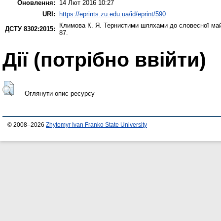
Оновлення:
14 Лют 2016 10:27
URI:
https://eprints.zu.edu.ua/id/eprint/590
Климова К. Я.
Тернистими шляхами до словесної май
ДСТУ 8302:2015:
87.
Дії ​​(потрібно ввійти)
Оглянути опис ресурсу
© 2008–2026
Zhytomyr Ivan Franko State University