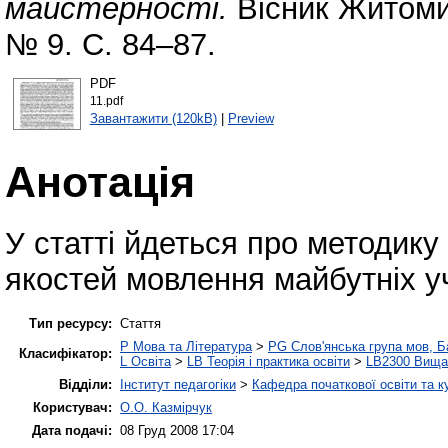
майстерності.
Вісник Житомир
№ 9. С. 84–87.
PDF
11.pdf
Завантажити (120kB)
|
Preview
Анотація
У статті йдеться про методик
якостей мовлення майбутніх уч
Тип ресурсу:
Стаття
P Мова та Література
>
PG Слов'янська група мов, Ба
Класифікатор:
L Освіта
>
LB Теорія і практика освіти
>
LB2300 Вища 
Відділи:
Інститут педагогіки
>
Кафедра початкової освіти та 
Користувач:
О.О. Казмірчук
Дата подачі:
08 Груд 2008 17:04