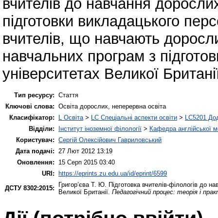
вчителів до навчання доросли
підготовки викладацького перс
вчителів, що навчають доросл
навчальних програм з підготов
університетах Великої Британії
Тип ресурсу:
Стаття
Ключові слова:
Освіта дорослих, неперервна освіта
Класифікатор:
L Освіта
>
LC Спеціальні аспекти освіти
>
LC5201 Дод
Відділи:
Інститут іноземної філології
>
Кафедра англійської мо
Користувач:
Сергій Олексійович Гавриловський
Дата подачі:
27 Лют 2012 13:19
Оновлення:
15 Серп 2015 03:40
URI:
https://eprints.zu.edu.ua/id/eprint/6599
Григор’єва Т. Ю.
Підготовка вчителів-філологів до на
ДСТУ 8302:2015:
Великої Британії.
Педагогічний процес: теорія і практ