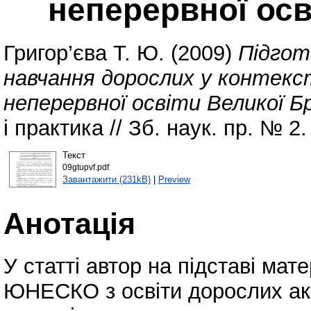
неперервної осв
Григор’єва Т. Ю.
(2009)
Підгот
навчання дорослих у контекс
неперервної освіти Великої Бр
і практика // Зб. наук. пр. № 2.
Текст
09gtupvf.pdf
Завантажити (231kB)
|
Preview
Анотація
У статті автор на підставі ма
ЮНЕСКО з освіти дорослих акт