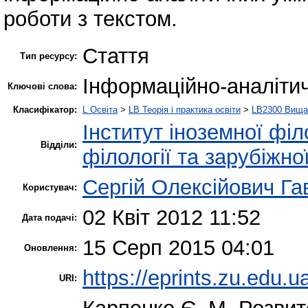
роботи з текстом.
Стаття
Тип ресурсу:
Інформаційно-аналітич
Ключові слова:
Класифікатор:
L Освіта
>
LB Теорія і практика освіти
>
LB2300 Вища 
Інститут іноземної філ
Відділи:
філології та зарубіжно
Сергій Олексійович Г
Користувач:
02 Квіт 2012 11:52
Дата подачі:
15 Серп 2015 04:01
Оновлення:
https://eprints.zu.edu.u
URI: