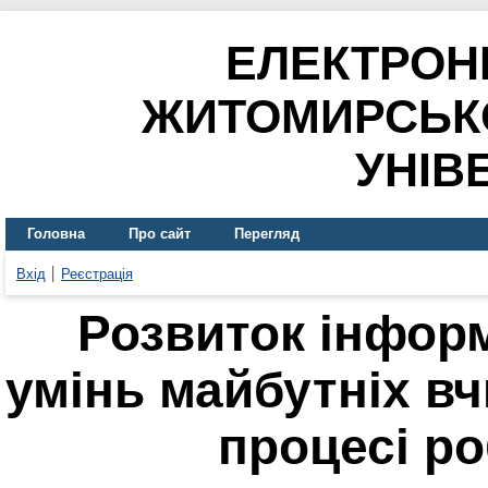
ЕЛЕКТРОН
ЖИТОМИРСЬК
УНІВ
Головна
Про сайт
Перегляд
Вхід
Реєстрація
Розвиток інфор
умінь майбутніх вч
процесі ро