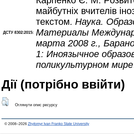
Карпенко Є. М.
Розвит
майбутніх вчителів іно
текстом.
Наука. Образ
Материалы Международ
ДСТУ 8302:2015:
марта 2008 г., Баранов
1: Иноязычное образо
поликультурном мире
Дії ​​(потрібно ввійти)
Оглянути опис ресурсу
© 2008–2026
Zhytomyr Ivan Franko State University