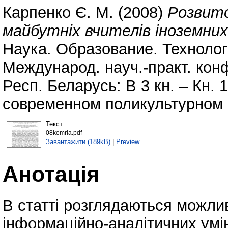
Карпенко Є. М.
(2008)
Розвито
майбутніх вчителів іноземних
Наука. Образование. Технолог
Международ. науч.-практ. конф
Респ. Беларусь: В 3 кн. – Кн.
современном поликультурном 
Текст
08kemria.pdf
Завантажити (189kB)
|
Preview
Анотація
В статті розглядаються можл
інформаційно-аналітичних умін