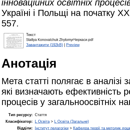
інноваційних освітніх процесів
Україні і Польщі на початку ХХІ
557.
Текст
Stattya Konovalchuk ZhytomyrЧеркаси.pdf
Завантажити (192kB)
|
Preview
Анотація
Мета статті полягає в аналізі
які визначають ефективність ре
процесів у загальноосвітніх н
Тип ресурсу:
Стаття
Класифікатор:
L Освіта
>
L Освіта (Загальне)
Відділи:
Інститут педагогіки
>
Кафедра теорії та методик дошк