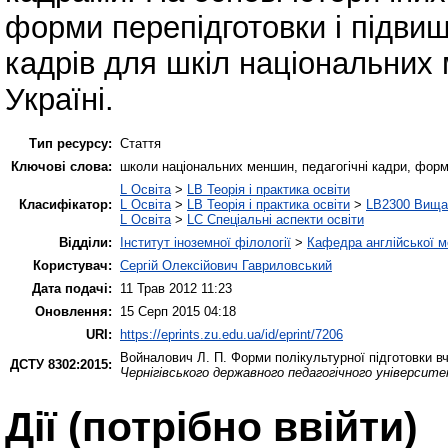
форми перепідготовки і підвищ
кадрів для шкіл національних 
Україні.
Тип ресурсу:
Стаття
Ключові слова:
школи національних меншин, педагогічні кадри, форми
L Освіта
>
LB Теорія і практика освіти
Класифікатор:
L Освіта
>
LB Теорія і практика освіти
>
LB2300 Вища 
L Освіта
>
LC Спеціальні аспекти освіти
Відділи:
Інститут іноземної філології
>
Кафедра англійської мо
Користувач:
Сергій Олексійович Гавриловський
Дата подачі:
11 Трав 2012 11:23
Оновлення:
15 Серп 2015 04:18
URI:
https://eprints.zu.edu.ua/id/eprint/7206
Войналович Л. П.
Форми полікультурної підготовки вч
ДСТУ 8302:2015:
Чернігівського державного педагогічного університету
Дії ​​(потрібно ввійти)