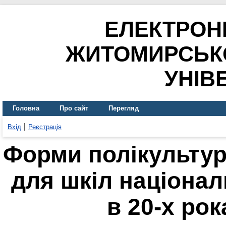
ЕЛЕКТРОН
ЖИТОМИРСЬК
УНІВ
Головна
Про сайт
Перегляд
Вхід
Реєстрація
Форми полікультур
для шкіл націонал
в 20-х рок