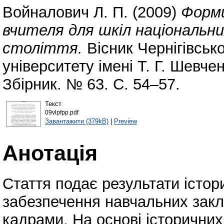
Войналович Л. П.
(2009)
Форми
вчителя для шкіл національни
століття.
Вісник Чернігівськ
університету імені Т. Г. Шевчен
Збірник. № 63. С. 54–57.
Текст
09vlpfpp.pdf
Завантажити (379kB)
|
Preview
Анотація
Стаття подає результати істор
забезпечення навчальних закл
кадрами. На основі історичних