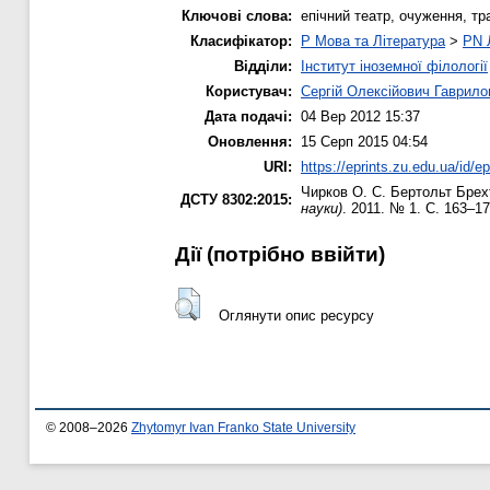
Ключові слова:
епічний театр, очуження, тра
Класифікатор:
P Мова та Література
>
PN 
Відділи:
Інститут іноземної філології
Користувач:
Сергій Олексійович Гаврило
Дата подачі:
04 Вер 2012 15:37
Оновлення:
15 Серп 2015 04:54
URI:
https://eprints.zu.edu.ua/id/ep
Чирков О. С.
Бертольт Брех
ДСТУ 8302:2015:
науки)
. 2011. № 1. С. 163–17
Дії ​​(потрібно ввійти)
Оглянути опис ресурсу
© 2008–2026
Zhytomyr Ivan Franko State University