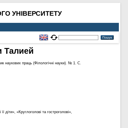
ГО УНІВЕРСИТЕТУ
и Талией
ик наукових праць (Філологічні науки). № 1. С.
її діти», «Круглоголові та гостроголові»,