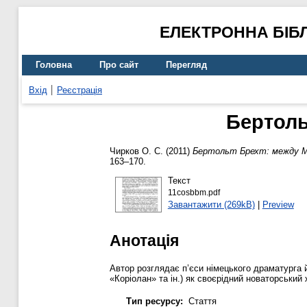
ЕЛЕКТРОННА БІБ
Головна
Про сайт
Перегляд
Вхід
Реєстрація
Бертоль
Чирков О. С.
(2011)
Бертольт Брехт: между М
163–170.
Текст
11cosbbm.pdf
Завантажити (269kB)
|
Preview
Анотація
Автор розглядає п’єси німецького драматурга й
«Коріолан» та ін.) як своєрідний новаторський 
Тип ресурсу:
Стаття