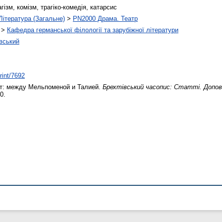
гізм, комізм, трагіко-комедія, катарсис
Література (Загальне)
>
PN2000 Драма. Театр
>
Кафедра германської філології та зарубіжної літератури
вський
rint/7692
т: между Мельпоменой и Талией.
Брехтівський часопис: Статті. Доповід
0.