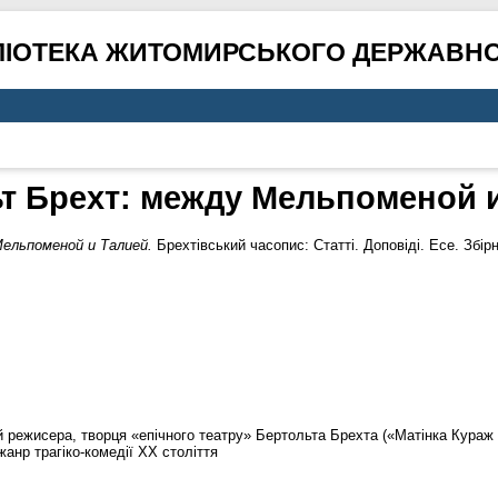
ЛІОТЕКА ЖИТОМИРСЬКОГО ДЕРЖАВНО
т Брехт: между Мельпоменой 
ельпоменой и Талией.
Брехтівський часопис: Статті. Доповіді. Есе. Збірн
 режисера, творця «епічного театру» Бертольта Брехта («Матінка Кураж і 
жанр трагіко-комедії ХХ століття